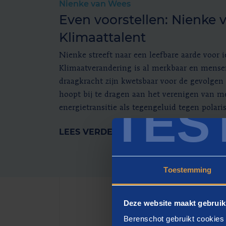
Nienke van Wees
Even voorstellen: Nienke 
Klimaattalent
Nienke streeft naar een leefbare aarde voor i
Klimaatverandering is al merkbaar en mens
draagkracht zijn kwetsbaar voor de gevolgen
hoopt bij te dragen aan het verenigen van 
TES
energietransitie als tegengeluid tegen polaris
LEES VERDER
Toestemming
Deze website maakt gebruik
Berenschot gebruikt cookies 