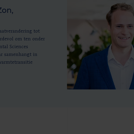
Zon,
aatverandering tot
ardevol om ten onder
ntal Sciences
aar samenhangt in
warmtetransitie