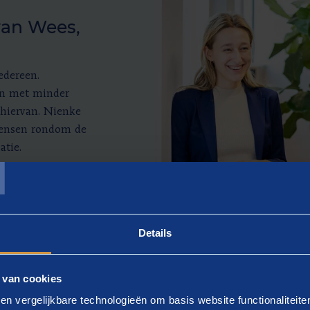
van Wees,
edereen.
en met minder
 hiervan. Nienke
mensen rondom de
T
atie.
Details
 van cookies
en vergelijkbare technologieën om basis website functionaliteit