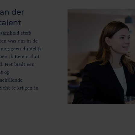
van der
talent
zaamheid sterk
oten was om in de
 nog geen duidelijk
Toen ik Berenschot
d. Het biedt een
ht op
schillende
icht te krijgen in