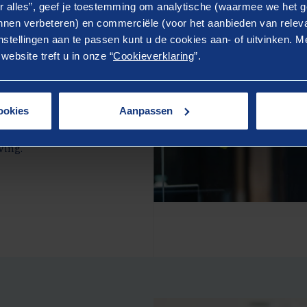
r alles”, geef je toestemming om analytische (waarmee we het g
nen verbeteren) en commerciële (voor het aanbieden van releva
Stokvisch,
stellingen aan te passen kunt u de cookies aan- of uitvinken. Me
ebsite treft u in onze “
Cookieverklaring
”.
 ze zijn gekoppeld
 dwingen te kijken
ookies
Aanpassen
ngrijk in zijn werk
Ook werkt hij graag
ving.