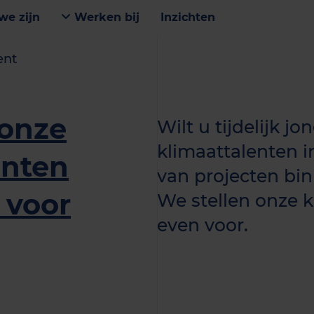
we zijn
Werken bij
Inzichten
ent
 onze
Wilt u tijdelijk j
klimaattalenten i
enten
van projecten bin
 voor
We stellen onze 
even voor.