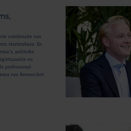
ms,
ecte combinatie van
 een startersbaan. En
ema’s, politieke
rgietransitie en
s professional
ramma van Berenschot