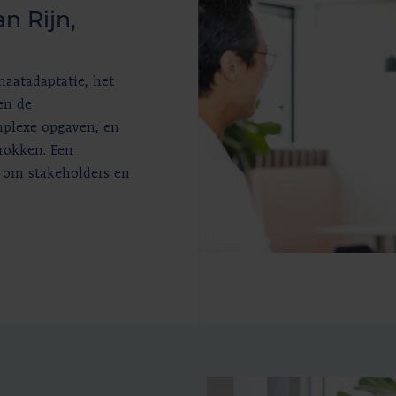
an Rijn,
maatadaptatie, het
en de
mplexe opgaven, en
trokken. Een
k om stakeholders en