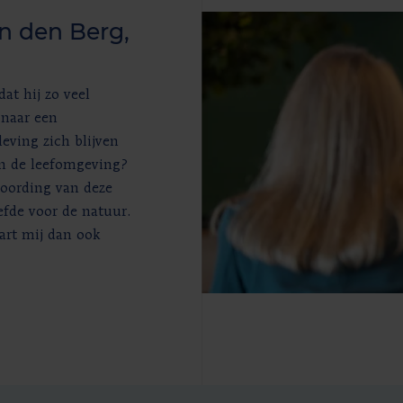
an den Berg,
dat hij zo veel
 naar een
ving zich blijven
an de leefomgeving?
woording van deze
efde voor de natuur.
art mij dan ook