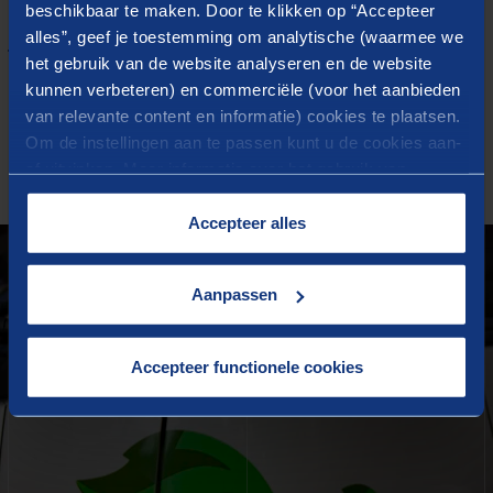
beschikbaar te maken. Door te klikken op “Accepteer
Sorry, er zijn geen resultaten
alles”, geef je toestemming om analytische (waarmee we
het gebruik van de website analyseren en de website
gevonden voor uw zoekopdracht
kunnen verbeteren) en commerciële (voor het aanbieden
van relevante content en informatie) cookies te plaatsen.
Om de instellingen aan te passen kunt u de cookies aan-
IN DE PRAKTIJK
of uitvinken. Meer informatie over het gebruik van
Gerelateerde cases
cookies op onze website treft u in onze
“
Cookieverklaring
”.
Accepteer alles
Aanpassen
Accepteer functionele cookies