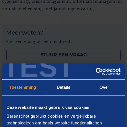
cybersecurity, crisismanagement, informatiemanagement
en risicobeheersing met jarenlange ervaring.
Meer weten?
Stel een vraag of bel ons direct.
TEST
STUUR EEN VRAAG
030-2916847
Toestemming
Details
Over
WIE DAT DOEN
Deze website maakt gebruik van cookies
Neem contact op met onze
Berenschot gebruikt cookies en vergelijkbare
adviseurs
technologieën om basis website functionaliteiten