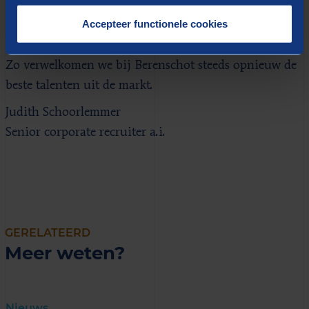
een uitgebreide evaluatie en scherpen we ons proces
Accepteer functionele cookies
steeds verder aan. Immers, de markt verandert, mensen
veranderen en dus moeten procedures mee veranderen.
Zo verwelkomen we bij Berenschot steeds opnieuw de
beste talenten uit de markt.
Judith Schoorlemmer
Senior corporate recruiter a.i.
GERELATEERD
Meer weten?
Nieuws