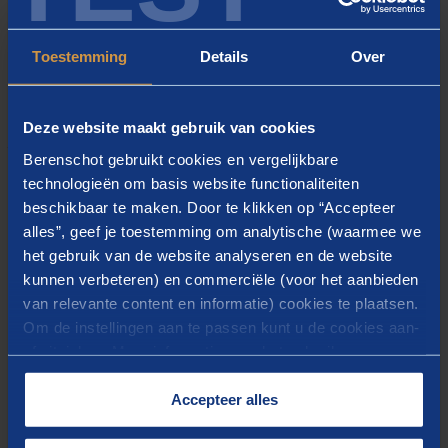
niet de enige wet- en regelgeving die toeziet op het
rechtmatig, zorgvuldig, doelmatig en doeltreffend
Toestemming
Details
Over
gebruik van overheidsinformatie. Zo stellen onder
andere de Wet hergebruik overheidsinformatie, de
nieuwe Archiefwet en de AVG eisen aan de wijze
Deze website maakt gebruik van cookies
waarop informatie wordt gecreëerd, opgeslagen en
Berenschot gebruikt cookies en vergelijkbare
ontsloten.
technologieën om basis website functionaliteiten
beschikbaar te maken. Door te klikken op “Accepteer
alles”, geef je toestemming om analytische (waarmee we
Nu al aan de slag!
het gebruik van de website analyseren en de website
kunnen verbeteren) en commerciële (voor het aanbieden
De Woo is daarom een prima gelegenheid om nu al
van relevante content en informatie) cookies te plaatsen.
systematisch aan de verbetering van de
Om de instellingen aan te passen kunt u de cookies aan-
informatiehuishouding te werken, waarmee een
of uitvinken. Meer informatie over het gebruik van
cookies op onze website treft u in onze
overheidsorganisatie ook aan de eerdergenoemde
“
Cookieverklaring
”.
Accepteer alles
(lange termijn, wettelijke) verplichtingen voldoet. Dit
voorkomt de situatie waarin ambtenaren voor een