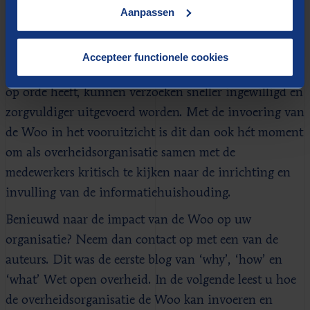
Aanpassen
Wob-verzoek (of straks een Woo-verzoek), door
documenten moeten spitten, die eigenlijk al openbaar
zouden moeten zijn. Wanneer een
Accepteer functionele cookies
overheidsorganisatie de informatiehuishouding goed
op orde heeft, kunnen verzoeken sneller ingewilligd en
zorgvuldiger uitgevoerd worden. Met de invoering van
de Woo in het vooruitzicht is dit dan ook hét moment
om als overheidsorganisatie samen met de
medewerkers kritisch te kijken naar de inrichting en
invulling van de informatiehuishouding.
Benieuwd naar de impact van de Woo op uw
organisatie? Neem dan contact op met een van de
auteurs. Dit was de eerste blog van ‘why’, ‘how’ en
‘what’ Wet open overheid. In de volgende leest u hoe
de overheidsorganisatie de Woo kan invoeren en