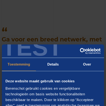
TEST
Ga voor een breed netwerk, met
niet alleen de formele partijen.
Toestemming
Details
Over
Deze website maakt gebruik van cookies
Als woningcorporatie(s) goed
Berenschot gebruikt cookies en vergelijkbare
willen samenwerken met de
technologieën om basis website functionaliteiten
beschikbaar te maken. Door te klikken op “Accepteer
gemeente?
alles”, geef je toestemming om analytische (waarmee we