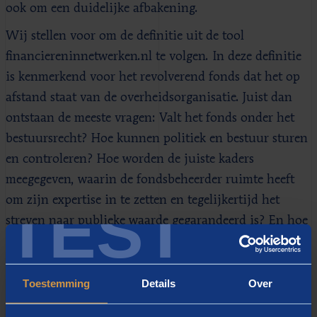
ook om een duidelijke afbakening.
Wij stellen voor om de definitie uit de tool
financiereninnetwerken.nl te volgen. In deze definitie
is kenmerkend voor het revolverend fonds dat het op
afstand staat van de overheidsorganisatie. Juist dan
ontstaan de meeste vragen: Valt het fonds onder het
bestuursrecht? Hoe kunnen politiek en bestuur sturen
en controleren? Hoe worden de juiste kaders
meegegeven, waarin de fondsbeheerder ruimte heeft
TEST
om zijn expertise in te zetten en tegelijkertijd het
streven naar publieke waarde gegarandeerd is? En hoe
is de verhouding tot andere financiers? Wanneer
fondsen binnen een overheid ook onder de definitie
vallen, vertroebelt dat wat ons betreft het gesprek.
Toestemming
Details
Over