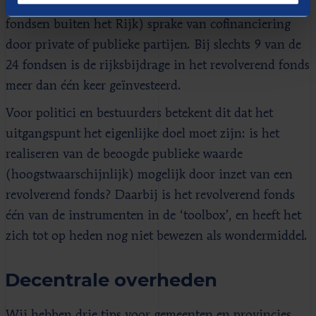
minder dan de helft van de fondsen (45% van de 16
fondsen buiten het Rijk) sprake van cofinanciering
door private of publieke partijen. Bij slechts 9 van de
24 fondsen is de rijksbijdrage in het revolverend fonds
meer dan één keer geïnvesteerd.
Voor politici en bestuurders betekent dit dat het
uitgangspunt het eigenlijke doel moet zijn: is het
realiseren van de beoogde publieke waarde
(hoogstwaarschijnlijk) mogelijk door inzet van een
revolverend fonds? Daarbij is het revolverend fonds
één van de instrumenten in de ‘toolbox’, en heeft het
zich tot op heden nog niet bewezen als wondermiddel.
Decentrale overheden
Wij hebben drie tips voor gemeenten en provincies