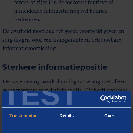
tevens of zijzelf in de toekomst foutieve of
misleidende informatie nog wel kunnen
herkennen.
De overheid moet dus het goede voorbeeld geven en
zorg dragen voor een transparante en betrouwbare
informatievoorziening.
Sterkere informatiepositie
TEST
De samenleving wordt door digitalisering niet alleen
geconfronteerd met desinformatie. Dit heeft eveneens,
meer positief gezien, de informatiepositie van de
burger versterkt. Die heeft immers toegang tot veel
Toestemming
Details
Over
meer informatiebronnen dan in het verleden. Zo is het
zelf meten van de luchtkwaliteit vele malen