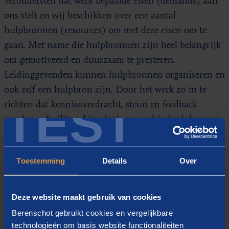
veronderstelt dat werk bepaalde eisen (demands) aan
ons stelt en wij beschikken over een aantal
hulpbronnen (resources) om met deze eisen om te
gaan. Met name die hulpbronnen zijn heel belangrijk
om gemotiveerd en duurzaam te presteren.
Leidinggevenden kunnen hulpbronnen organiseren en
ook zelf een hulpbron zijn. Door het werk zo in te
TEST
richten dat kennisoverdracht, steun en feedback
worden gefaciliteerd in plaats van gehinderd, kunnen
jonge mensen straks goed hun vragen kwijt en weer
groeien in hun vak. Dat klinkt vanzelfsprekend, maar
Toestemming
Details
Over
dat is het niet. Dit stelt leidinggevenden namelijk voor
de taak om de autonomie waaraan ervaren collega’s
gewend zijn geraakt ter discussie te stellen en
Deze website maakt gebruik van cookies
misschien zelfs in te perken. Voor jonge mensen is dat
Berenschot gebruikt cookies en vergelijkbare
van groot belang. Ondersteuning is voor hen cruciaal
technologieën om basis website functionaliteiten