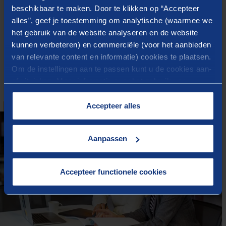
beschikbaar te maken. Door te klikken op “Accepteer
om te kunnen presteren en zo aan hun eigenwaarde,
alles”, geef je toestemming om analytische (waarmee we
zelfvertrouwen, optimisme en zelfstandigheid voor de
het gebruik van de website analyseren en de website
toekomst te werken.
kunnen verbeteren) en commerciële (voor het aanbieden
van relevante content en informatie) cookies te plaatsen.
Om de instellingen aan te passen kunt u de cookies aan-
of uitvinken. Meer informatie over het gebruik van
cookies op onze website treft u in onze
“
Cookieverklaring
”.
Accepteer alles
Aanpassen
Accepteer functionele cookies