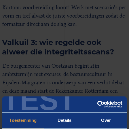
Kortom: voorbereiding loont! Werk met scenario’s per
vorm en tref alvast de juiste voorbereidingen zodat de
formateur direct aan de slag kan.
Valkuil 3: wie regelde ook
alweer die integriteitsscans?
De burgemeester van Oostzaan begint zijn
ambtstermijn met excuses, de bestuurscultuur in
Eijsden-Margraten is onderwerp van een verhit debat
TEST
en deze maand start de Rekenkamer Rotterdam een
grootschalig onderzoek naar de weerbaarheid van de
gemeente Rotterdam op het vlak van
integriteitsschendingen. De bestuurscultuur en
Toestemming
Details
Over
integriteit van bestuurders staan bij veel gemeenten