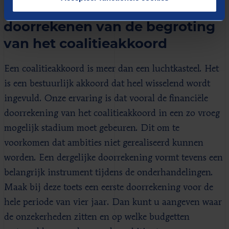
capaciteit voor het
doorrekenen van de begroting
van het coalitieakkoord
Een coalitieakkoord is meer dan een luchtkasteel. Het
is een bestuurlijk akkoord dat heel wisselend wordt
ingevuld. Onze ervaring is dat vooral de financiële
doorrekening van het coalitieakkoord in een zo vroeg
mogelijk stadium moet gebeuren. Dit om te
voorkomen dat ambities niet gerealiseerd kunnen
worden. Een dergelijke doorrekening vormt tevens een
belangrijk instrument tijdens de onderhandelingen.
Maak bij deze toets een eerste doorrekening voor de
hele periode van vier jaar. Dan kunt u aangeven waar
de onzekerheden zitten en op welke budgetten