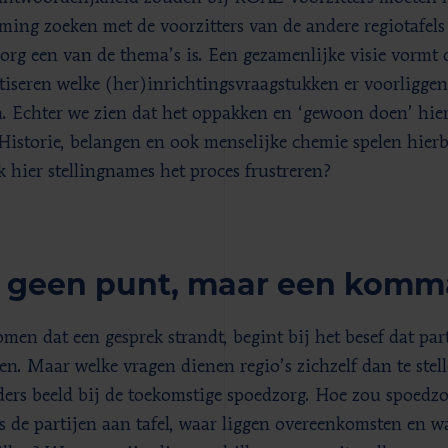
ming zoeken met de voorzitters van de andere regiotafel
org een van de thema’s is. Een gezamenlijke visie vormt 
tiseren welke (her)inrichtingsvraagstukken er voorliggen.
h. Echter we zien dat het oppakken en ‘gewoon doen’ hierv
 Historie, belangen en ook menselijke chemie spelen hierb
k hier stellingnames het proces frustreren?
 geen punt, maar een komm
men dat een gesprek strandt, begint bij het besef dat par
en. Maar welke vragen dienen regio’s zichzelf dan te stel
ders beeld bij de toekomstige spoedzorg. Hoe zou spoedzo
s de partijen aan tafel, waar liggen overeenkomsten en wa