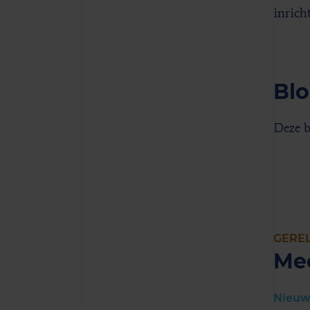
inrich
Bl
Deze b
GERE
Me
Nieuw