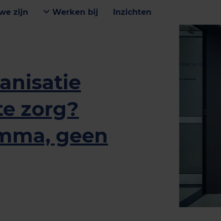
we zijn
Werken bij
Inzichten
anisatie
te zorg?
omma, geen