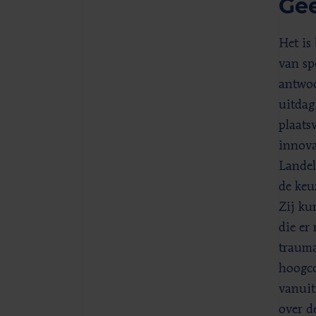
Ge
Het is
van sp
antwoo
uitdag
plaats
innova
Landel
de keu
Zij ku
die er
trauma
hoogco
vanuit
over d