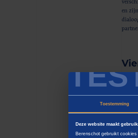
versch
en zij
dialoo
partner
Vie
TES
Wij on
Begrij
ervari
Toestemming
region
strate
Deze website maakt gebruik
Willen
Berenschot gebruikt cookies 