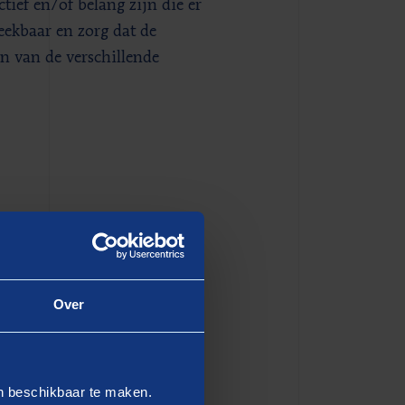
tief en/of belang zijn die er
ekbaar en zorg dat de
en van de verschillende
ersteunen:
 beelden? Wat is de huidige
ers? Welk doel zou een
Over
st dit bij de eigen
en komen op tafel?
maar zonder de wil om samen
en beschikbaar te maken.