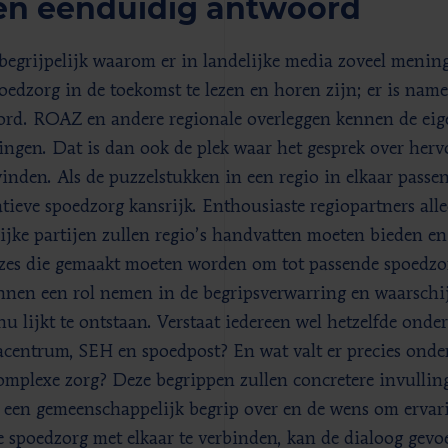
en eenduidig antwoord
 begrijpelijk waarom er in landelijke media zoveel mening
oedzorg in de toekomst te lezen en horen zijn; er is name
rd. ROAZ en andere regionale overleggen kennen de eig
ingen. Dat is dan ook de plek waar het gesprek over he
vinden. Als de puzzelstukken in een regio in elkaar pass
tieve spoedzorg kansrijk. Enthousiaste regiopartners alle
ijke partijen zullen regio’s handvatten moeten bieden en
zes die gemaakt moeten worden om tot passende spoedzor
nnen een rol nemen in de begripsverwarring en waarschij
 nu lijkt te ontstaan. Verstaat iedereen wel hetzelfde onde
centrum, SEH en spoedpost? En wat valt er precies onder
mplexe zorg? Deze begrippen zullen concretere invulling
 een gemeenschappelijk begrip over en de wens om ervar
e spoedzorg met elkaar te verbinden, kan de dialoog gev