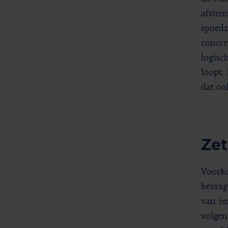
afstem
spoedz
concre
logisc
loopt.
dat oo
Zet
Voorko
bevrag
van ie
volgen