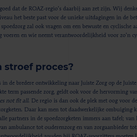
 goed dat de ROAZ-regio’s daarbij aan zet zijn. Wij denk
iveau het beste past voor de unieke uitdagingen in de be
 spoedzorg zal ook vragen om een bewuste en cyclische 
g voeren en wie neemt verantwoordelijkheid voor zo’n cy
 stroef proces?
s in de bredere ontwikkeling naar Juiste Zorg op de Juist
kte term passende zorg, geldt ook voor de hervorming va
es not fit all
. De regio is dan ook de plek met oog voor de
zorgketen. Daar kan men tot daadwerkelijke ombuiging 
 alle partners in de spoedzorgketen immers aan tafel; van 
van ambulance tot ouderenzorg en van zorgaanbieder tot f
antwoordelijkheid zouden bij ROAZ-voorzitters moeten l