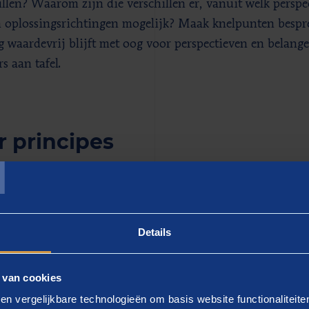
illen? Waarom zijn die verschillen er, vanuit welk perspec
n oplossingsrichtingen mogelijk? Maak knelpunten bespre
g waardevrij blijft met oog voor perspectieven en belang
s aan tafel.
r principes
T
derscheiden vier principes die een cyclische aanpak ond
pen:
kennen alle partners aan tafel elkaars ervaringen en
ng met spoedzorg? Welk toekomstbeeld voorzien de partn
Details
ale en gezamenlijke aanpak van spoedzorg dienen? Hoe pa
gische en inhoudelijke ambities? Welke (on)mogelijkhed
 van cookies
:
de samenwerking kan rationeel nog zo logisch lijken, 
en vergelijkbare technologieën om basis website functionaliteit