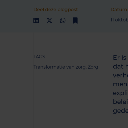
Deel deze blogpost
Datum
11 okto
Er i
TAGS
dat 
Transformatie van zorg,
Zorg
verh
mens
expl
bele
gede