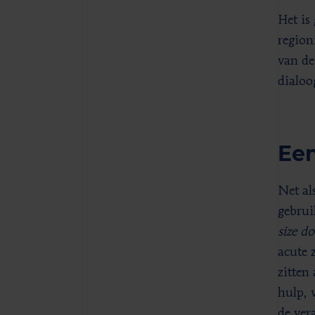
Het is
region
van de
dialoo
Een
Net al
gebrui
size do
acute 
zitten
hulp, 
de ver