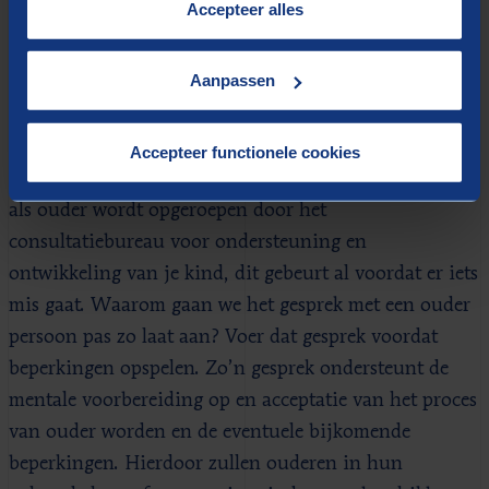
“
Cookieverklaring
”.
Accepteer alles
een vroeg stadium te begeleiden naar zelfredzaamheid.
Laat vijftigers zich alvast voorbereiden op de nieuwe
Aanpassen
levensfase. Dat betekent zorgen dat je huis, je
financiën en je sociale netwerk op orde zijn voor de
periode met beperkingen die op enig moment kan
Accepteer functionele cookies
gaan komen. In Nederland is het heel normaal dat je
als ouder wordt opgeroepen door het
consultatiebureau voor ondersteuning en
ontwikkeling van je kind, dit gebeurt al voordat er iets
mis gaat. Waarom gaan we het gesprek met een ouder
persoon pas zo laat aan? Voer dat gesprek voordat
beperkingen opspelen. Zo’n gesprek ondersteunt de
mentale voorbereiding op en acceptatie van het proces
van ouder worden en de eventuele bijkomende
beperkingen. Hierdoor zullen ouderen in hun