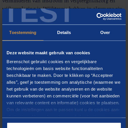
TEST
verminderen van instroom in verpleeghuiszorg en
wijkverpleging is. Wijkteams hebben in algemene zin
echter een breder doel dan alleen zorgverlenen: het
gaat ook om financiële problematiek,
Toestemming
Details
Over
huisvestingsproblematiek en gezinsvraagstukken zoals
ouderenmishandeling, die in de brede context van het
gezin en de wijk zijn op te lossen. Een belangrijk
Deze website maakt gebruik van cookies
aspect daarin is vroegsignalering om uiteindelijk meer
Berenschot gebruikt cookies en vergelijkbare
professionele ondersteuning te voorkomen.
technologieën om basis website functionaliteiten
beschikbaar te maken. Door te klikken op “Accepteer
alles”, geef je toestemming om analytische (waarmee we
Voorbereiden op nieuwe
het gebruik van de website analyseren en de website
levensfase
kunnen verbeteren) en commerciële (voor het aanbieden
van relevante content en informatie) cookies te plaatsen.
De vergrijzing en de arbeidsmarkt vragen dat minder
Om de instellingen aan te passen kunt u de cookies aan-
of uitvinken. Meer informatie over het gebruik van
zorg, ondersteuning en begeleiding nodig is.
cookies op onze website treft u in onze
Wijkteams kunnen hieraan bijdragen door mensen in