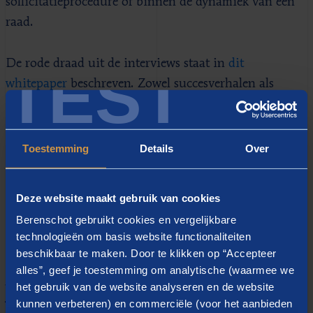
sollicitatieprocedure of binnen de dynamiek van een
raad.
De rode draad uit de interviews staat in
dit
TEST
whitepaper
beschreven. Zowel succesverhalen als
ideeën voor verbetering passeren de revue en vormen
belangrijke aandachtspunten voor verandering. Het is
onze overtuiging overtuiging dat verschil in
Toestemming
Details
Over
diversiteitsdimensies kan leiden tot verbeterde
samenwerking mits er een inclusieve cultuur heerst.
Deze website maakt gebruik van cookies
Berenschot gebruikt cookies en vergelijkbare
technologieën om basis website functionaliteiten
Download
beschikbaar te maken. Door te klikken op “Accepteer
alles”, geef je toestemming om analytische (waarmee we
het gebruik van de website analyseren en de website
WHITEPAPER DE KRACHT VAN DIVERSITEIT IN HET
kunnen verbeteren) en commerciële (voor het aanbieden
TOEZICHT (PDF)