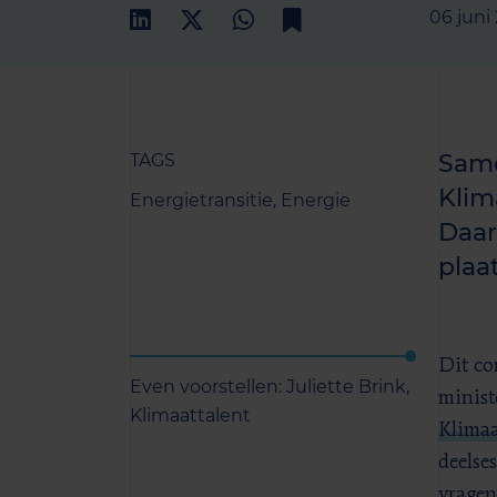
06 juni
Same
TAGS
Klim
Energietransitie,
Energie
Daar
plaat
Dit co
Even voorstellen: Juliette Brink,
minist
Klimaattalent
Klimaa
deelse
vragen