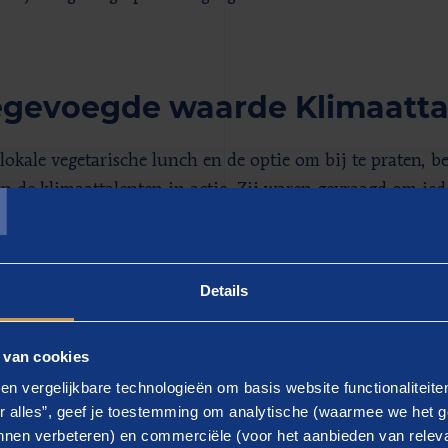
gevoegde waarde Klimaatta
T
lokale vegetarische lunch en de optie om bij te praten, b
 de klimaattalenten in actie. Zij waren gevraagd om iede
ssies te ondersteunen en per sessie een vooraf opgestelde a
oorden. De sessies gingen over de jongerenparticipatiet
enmilieuraad (JMR), het interventiekompas, hoe gemeen
Details
oning van industrie, de subsidieregeling van het Schone
 en innovatieagenda. De deelsessies werden goed bezocht
 van cookies
ssante verdiepende discussies aan en er was ruimte voor v
en vergelijkbare technologieën om basis website functionaliteit
r alles”, geef je toestemming om analytische (waarmee we het g
Klimaattalent staat voor het brengen van beweging en ac
nen verbeteren) en commerciële (voor het aanbieden van releva