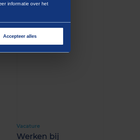
er informatie over het
gebundeld en vertaald naar
IenW. De Klimaattalenten
n het Schone Lucht
 niet alleen een
Accepteer alles
bben ze ook extra waarde
Vacature
Werken bij