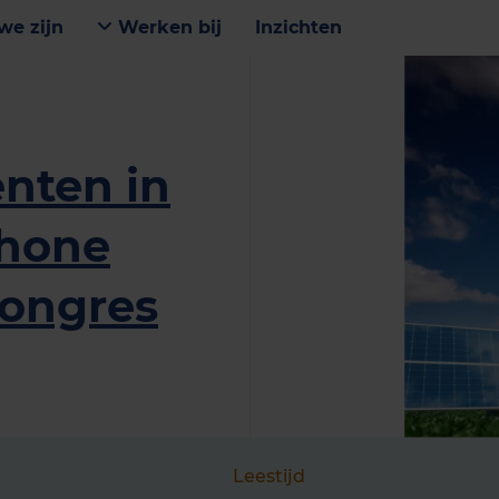
we zijn
Werken bij
Inzichten
enten in
chone
congres
Leestijd