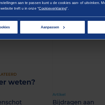
stellingen aan te passen kunt u de cookies aan- of uitvinken. Me
rden op de actiegerichte vragen van de Klimaattalenten 
ebsite treft u in onze “
Cookieverklaring
”.
en en acties die zijn voorgelegd aan het ministerie van 
 deze acties doorgesproken met de programmaleiding va
d. Zo was het jaarcongres van het Schone Lucht Akkoord
ookies
Aanpassen
erende en gezellige dag voor de Klimaattalenten, maar he
erd!
LATEERD
er weten?
t
Artikel
enschot
Bijdragen aan