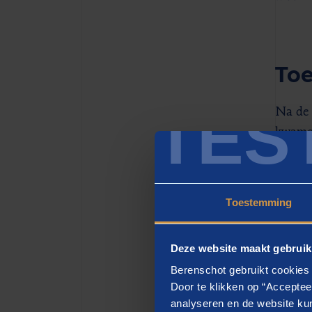
Toe
TES
Na de 
kwamen
deelse
beantw
Jonger
Toestemming
versch
kennis
Deze website maakt gebruik
intere
Berenschot gebruikt cookies 
Door te klikken op “Acceptee
Omdat 
analyseren en de website kun