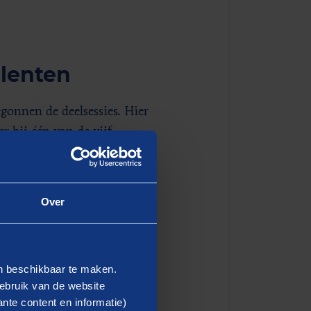
lenten
egonnen de deelsessies. Hier
r bij één van de vijf
ctiegerichte vraag te
ool van de
ten kunnen inzetten op de
Over
 Lucht Akkoord en over de
, de deelnemers gingen
ragen.
en beschikbaar te maken.
ebruik van de website
tie, zijn de opgehaalde
nte content en informatie)