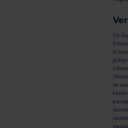
Ver
De dag
Schone
is bep
gedepu
Schone
(fiets
en war
kinder
panelg
docent
staats
waarna