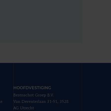
HOOFDVESTIGING
Berenschot Groep B.V.
ze
Van Deventerlaan 31-51, 3528
AG Utrecht