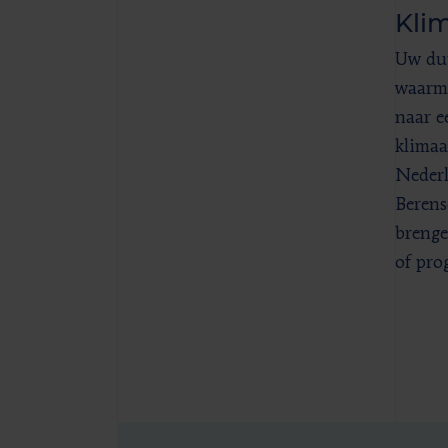
Klim
Uw du
waarma
naar e
klimaa
Nederl
Berens
brenge
of pro