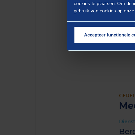
cookies te plaatsen. Om de in
antwoo
gebruik van cookies op onze w
adviez
hebben
Akkoor
Accepteer functionele c
inspir
gecreë
GERE
Me
Diens
Ber