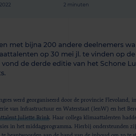
 2022
2 minuten
n met bijna 200 andere deelnemers wa
aattalenten op 30 mei jl. te vinden op de
 vond de derde editie van het Schone L
s.
ngres werd georganiseerd door de provincie Flevoland, 
erie van Infrastructuur en Waterstaat (IenW) en het Be
ttalent Juliette Brink
. Haar collega klimaattalenten hadde
ssies in het middagprogramma. Hierbij ondersteunden zij 
 te beantwoorden aan de hand van de inhoud om zo te st