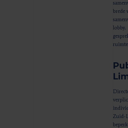
samenw
brede 
samenw
lobby.
gespre
ruimte
Pub
Lim
Direct
verpli
indivi
Zuid-L
beperk