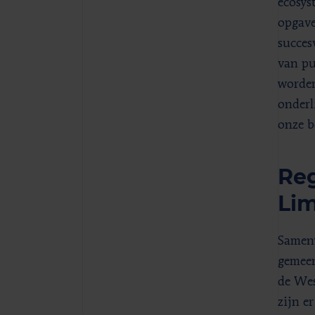
ecosys
opgave
succes
van pu
worden
onderl
onze b
Reg
Lim
Samenw
gemeen
de Wes
zijn e