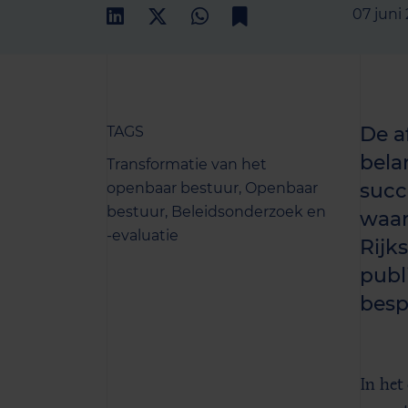
07 juni
De a
TAGS
bela
Transformatie van het
succ
openbaar bestuur,
Openbaar
bestuur,
Beleidsonderzoek en
waar
-evaluatie
Rijk
publi
besp
In het