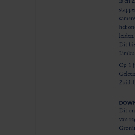
is en 
stappe
samenw
het on
leiden
Dit bi
Limbur
Op 1 j
Geleen
Zuid-L
DOWN
Dit on
van re
Gronin