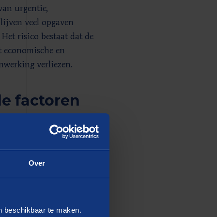
van urgentie,
lijven veel opgaven
et risico bestaat dat de
t economische en
nwerking verliezen.
e factoren
ie de regionale
 publieke waarde. De grote
 actie te ondernemen.
Over
e aanwezigheid van een
schappelijke en economische
ens de geïnterviewden
en beschikbaar te maken.
ng. Daarbij gaat het niet