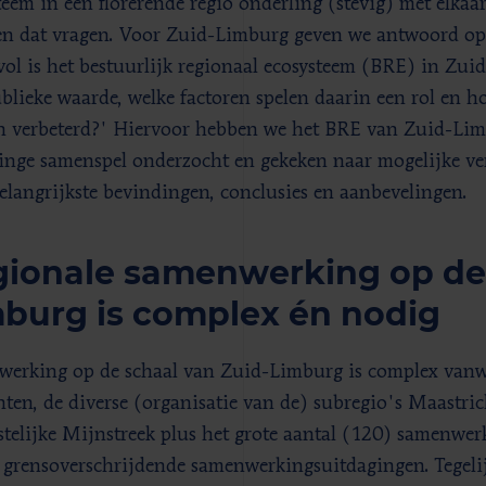
teem in een florerende regio onderling (stevig) met elkaa
n dat vragen. Voor Zuid-Limburg geven we antwoord op
vol is het bestuurlijk regionaal ecosysteem (BRE) in Zui
blieke waarde, welke factoren spelen daarin een rol en 
 verbeterd?' Hiervoor hebben we het BRE van Zuid-Limb
inge samenspel onderzocht en gekeken naar mogelijke ve
elangrijkste bevindingen, conclusies en aanbevelingen.
ionale samenwerking op de 
burg is complex én nodig
erking op de schaal van Zuid-Limburg is complex vanwe
ten, de diverse (organisatie van de) subregio's Maastri
telijke Mijnstreek plus het grote aantal (120) samenwe
r grensoverschrijdende samenwerkingsuitdagingen. Tegelijk