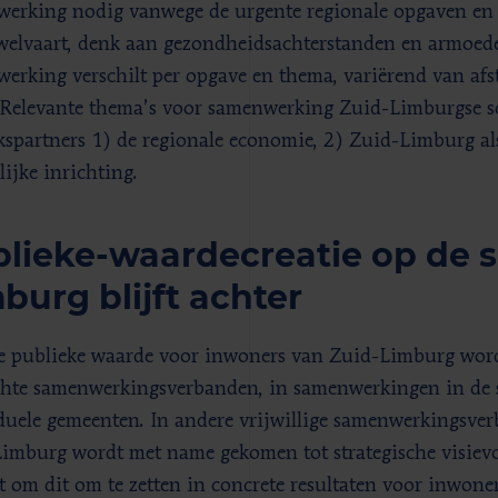
erking nodig vanwege de urgente regionale opgaven en h
welvaart, denk aan gezondheidsachterstanden en armoede
erking verschilt per opgave en thema, variërend van afs
 Relevante thema’s voor samenwerking Zuid-Limburgse sc
kspartners 1) de regionale economie, 2) Zuid-Limburg als
lijke inrichting.
lieke-waardecreatie op de s
burg blijft achter
e publieke waarde voor inwoners van Zuid-Limburg wordt
chte samenwerkingsverbanden, in samenwerkingen in de s
duele gemeenten. In andere vrijwillige samenwerkingsve
imburg wordt met name gekomen tot strategische visievo
t om dit om te zetten in concrete resultaten voor inwoner