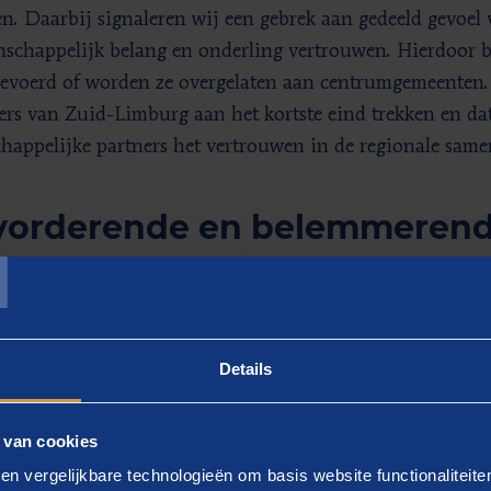
n. Daarbij signaleren wij een gebrek aan gedeeld gevoel 
schappelijk belang en onderling vertrouwen. Hierdoor b
evoerd of worden ze overgelaten aan centrumgemeenten. H
rs van Zuid-Limburg aan het kortste eind trekken en da
happelijke partners het vertrouwen in de regionale same
vorderende en belemmerend
T
schaal van Zuid-Limburg zijn er verschillende factoren d
erking bevorderen of belemmeren bij het realiseren van
ie vanuit de brede welvaartscijfers helpt om gezamenlijk
Details
ns bevorderlijk zijn goede voorbeelden in de regio en d
 met draagvlak van betrokkenen, en het belang dat maat
 van cookies
rs hechten aan de regio. Aan de andere kant zijn er volg
en vergelijkbare technologieën om basis website functionaliteit
erende factoren, zoals een onderstroom in de samenwerki