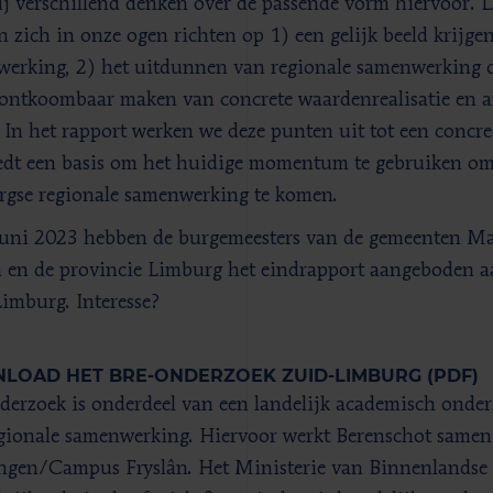
zij verschillend denken over de passende vorm hiervoor.
n zich in onze ogen richten op 1) een gelijk beeld krijg
erking, 2) het uitdunnen van regionale samenwerking o
ontkoombaar maken van concrete waardenrealisatie en a
. In het rapport werken we deze punten uit tot een concre
edt een basis om het huidige momentum te gebruiken om 
gse regionale samenwerking te komen.
uni 2023 hebben de burgemeesters van de gemeenten Maas
 en de provincie Limburg het eindrapport aangeboden a
imburg. Interesse?
LOAD HET BRE-ONDERZOEK ZUID-LIMBURG (PDF)
derzoek is onderdeel van een landelijk academisch onder
gionale samenwerking. Hiervoor werkt Berenschot samen 
gen/Campus Fryslân. Het Ministerie van Binnenlandse