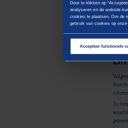
Door te klikken op “Acceptee
om str
analyseren en de website kun
onderl
cookies te plaatsen. Om de in
in plaa
gebruik van cookies op onze w
beperk
Accepteer functionele c
Ver
Li
Volgen
direct
schets
Zo bea
waarbi
gemeen