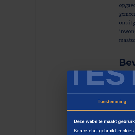
opgave
gemeen
onuitg
inwone
maatsc
Be
TES
Op de 
samenw
urgent
Toestemming
Evenee
agenda
Deze website maakt gebruik
partne
Berenschot gebruikt cookies 
belemm