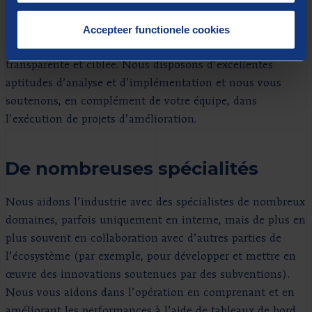
fabrication) et l’ad interim management. Armés d’une
Accepteer functionele cookies
connaissance éprouvée du secteur industriel, nous
travaillons à des solutions réalistes de manière sobre,
transparente et ciblée. Nous disposons d’excellentes
aptitudes d’analyse et d’implémentation et nous vous
soutenons, en complément de votre équipe, dans
l’exécution de projets d’amélioration.
De nombreuses spécialités
Nous aidons l’industrie avec des spécialistes de nombreux
domaines, parfois uniquement en interne, mais de plus en
plus souvent en collaboration avec d’autres parties de
l’écosystème (par exemple, pour développer et mettre en
œuvre des innovations soutenues par des subventions).
Nous vous aidons dans l’opération en comprenant et en
améliorant les performances à l’aide de tableaux de bord,