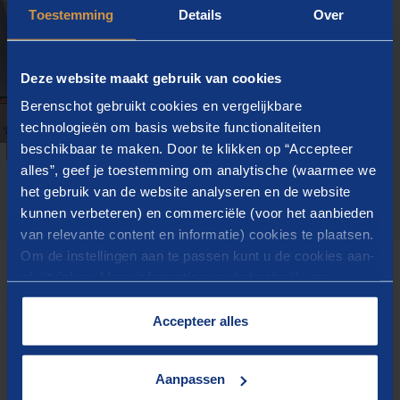
Toestemming
Details
Over
Deze website maakt gebruik van cookies
Berenschot gebruikt cookies en vergelijkbare
technologieën om basis website functionaliteiten
beschikbaar te maken. Door te klikken op “Accepteer
alles”, geef je toestemming om analytische (waarmee we
het gebruik van de website analyseren en de website
kunnen verbeteren) en commerciële (voor het aanbieden
van relevante content en informatie) cookies te plaatsen.
Om de instellingen aan te passen kunt u de cookies aan-
of uitvinken. Meer informatie over het gebruik van
Solutions réalistes
cookies op onze website treft u in onze
“
Cookieverklaring
”.
Accepteer alles
Berenschot connaît l’industrie mieux que quiconque.
Depuis notre création en 1938, nous conseillons et
Aanpassen
accompagnons les parties dans l’industrie (de la