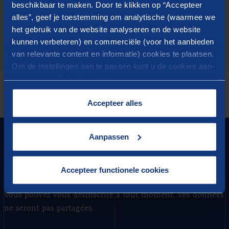
beschikbaar te maken. Door te klikken op “Accepteer
alles”, geef je toestemming om analytische (waarmee we
het gebruik van de website analyseren en de website
kunnen verbeteren) en commerciële (voor het aanbieden
van relevante content en informatie) cookies te plaatsen.
Om de instellingen aan te passen kunt u de cookies aan-
of uitvinken. Meer informatie over het gebruik van
cookies op onze website treft u in onze
“
Cookieverklaring
”.
Accepteer alles
FONDATEUR DE PROGRÈS
Aanpassen
LE MEILLEUR DE BERENSCHOT BELGIUM
Accepteer functionele cookies
nos dernières informations par e-mail
Recevez
.
Vous pouvez vous désinscrire à tout moment. Vos données
ne seront pas partagées.