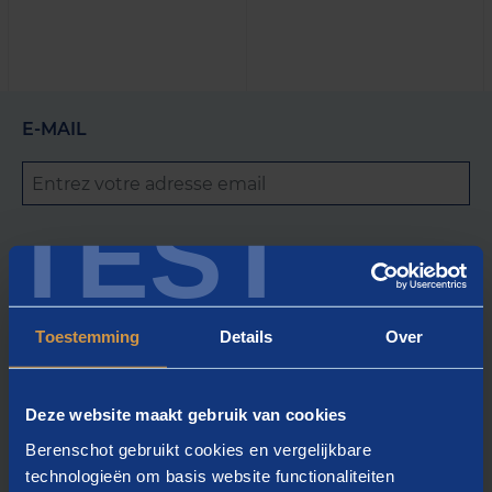
E-MAIL
TEST
TOESTEMMING
Berenschot peut conserver mes coordonnées afin
de me tenir informé des formations, des
Toestemming
Details
Over
événements et des publications.
(optionnel)
Deze website maakt gebruik van cookies
Berenschot gebruikt cookies en vergelijkbare
technologieën om basis website functionaliteiten