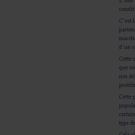
L'une 
conditi
C'est 
parten
marché
d'un s
Cette 
que vo
nos dé
problè
Cette 
popula
certai
type d