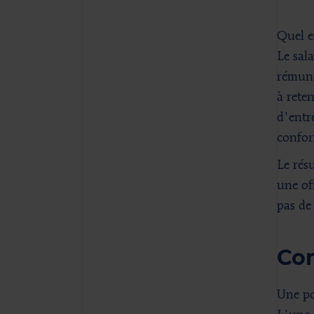
Quel e
Le sal
rémuné
à rete
d'entr
confor
Le rés
une of
pas de 
Com
Une pol