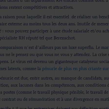
des tâches d'un département RH efficace consiste donc à v
ons restent compétitives et attractives.
la raison pour laquelle il est essentiel de réaliser un ben
aire externe au moins tous les deux ans. Inutile de men
 : vous pouvez participer à une étude salariale et/ou ach
pécialiste RH réputé tel que Berenschot.
comparaison n'est d'ailleurs pas un luxe superflu. Le mar
us ne le pensez ou que vous ne vous y attendez. La crise s
pens. Le virus est devenu un gigantesque catalyseur socia
mes latents, comme la
pénurie de plus en plus criante sur
pénurie est due, entre autres, au manque de candidats, au 
tion, aux lacunes dans les compétences, aux conditions de
ns postes (comme le travail physique pénible, le travail de
e contrat ou de rémunération et à une divergence en matiè