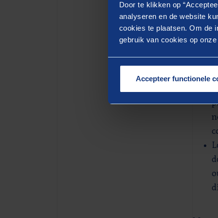
Door te klikken op “Acceptee
des tra
analyseren en de website kun
sur vo
cookies te plaatsen. Om de in
gebruik van cookies op onze w
Vous b
D
m
Accepteer functionele c
L
p
n
c
L
d
o
d