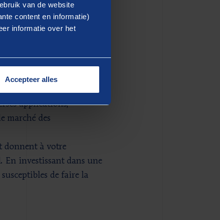
ebruik van de website
imilaires dans votre secteur,
nte content en informatie)
er informatie over het
r compétitif par rapport au
Accepteer alles
 lesquelles fonder votre
erses applications,
le marché des
et donnent à votre
. En investissant dans une
susceptibles de faire la