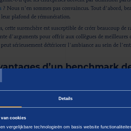
gnifie-t-il que les entreprises doivent par définition part
s
? Nous n'en sommes pas convaincus. Tout d'abord, bea
t leur plafond de rémunération.
s, cette surenchère est susceptible de créer beaucoup de
nte d'arguments pour offrir aux collègues de meilleures c
l peut sérieusement détériorer l'ambiance au sein de l'ent
T
vantages d’un benchmark des
st inutile de surenchérir, vous devez veiller à ce que vos 
e mensuel qui soit au moins conforme au marché. Un be
Details
rations annuel, voire biennal, est donc un outil essent
r, Total Rewards Manager, etc. Bref, pour toute person
iennement dans les RH et le payroll ou la rémunération.
 van cookies
en vergelijkbare technologieën om basis website functionaliteit
git essentiellement d'un benchmark externe : vous compare