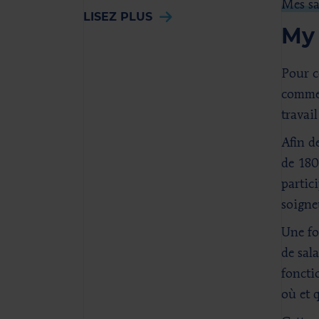
Mes sa
LISEZ PLUS
My
Pour c
comme 
travai
Afin d
de 180
partic
soigne
Une fo
de sala
foncti
où et 