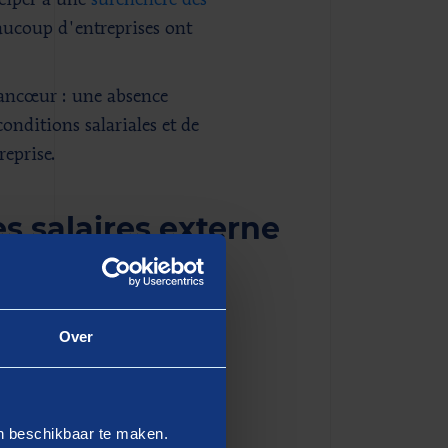
iciper à une
surenchère des
ucoup d'entreprises ont
 rancœur : une absence
onditions salariales et de
reprise.
 salaires externe
collaborateurs touchent un
nchmarking des
Over
iel pour tout DRH, C&B
ne impliquée
en beschikbaar te maken.
z les conditions salariales