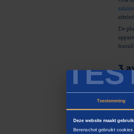
Cela si
salaire
attein
De plu
appare
travai
TES
3 a
S’il e
salair
Toestemming
rémuné
Manage
quotid
Deze website maakt gebruik
Berenschot gebruikt cookies 
Il s'a