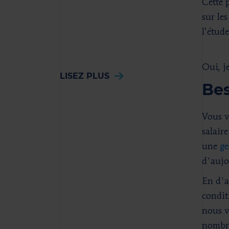
Cette 
sur les
l’étude
Oui, j
LISEZ PLUS
Bes
Vous v
salair
une
ge
d'aujo
En d'au
condit
nous v
nombre