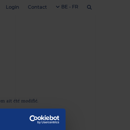
BE - FR
Login
Contact
om ait été modifié.
n e-mail en indiquant la