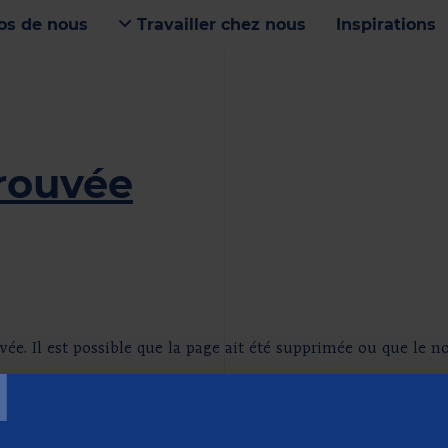
os de nous
Travailler chez nous
Inspirations
rouvée
T
ée. Il est possible que la page ait été supprimée ou que le n
e site Web, nous aimerions avoir de vos nouvelles. Envoyez u