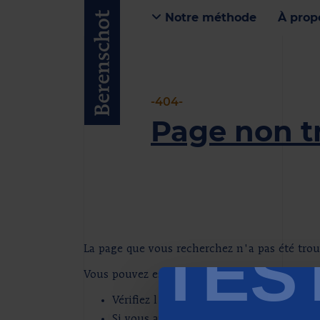
Notre méthode
À prop
-404-
Page non t
TES
La page que vous recherchez n'a pas été trouv
Vous pouvez essayer ce qui suit:
Vérifiez l'URL dans la barre d'adresse
Si vous avez cliqué sur un lien de notr