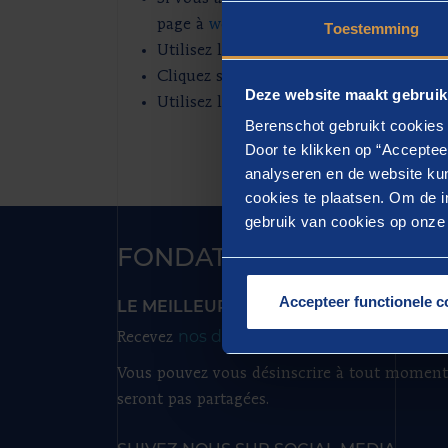
page à
webmaster@berenschot.nl
Toestemming
Utilisez le bouton 'précédent' de votre
Cliquez sur le logo pour revenir à la pa
Deze website maakt gebruik
Utilisez la fonction de recherche
Berenschot gebruikt cookies 
Door te klikken op “Acceptee
analyseren en de website kun
cookies te plaatsen. Om de in
gebruik van cookies op onze w
FONDATEUR DE PROGRÈ
Accepteer functionele c
LE MEILLEUR DE BERENSCHOT BELGI
nos dernières informations par e-
Recevez
Vous pouvez vous désinscrire à tout moment
seront pas partagées.