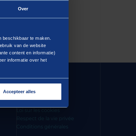
Over
tre lien
en beschikbaar te maken.
ebruik van de website
nte content en informatie)
er informatie over het
Accepteer alles
COLOPHON
Avertissement
Loi sur les cookies
Respect de la vie privée
Conditions générales