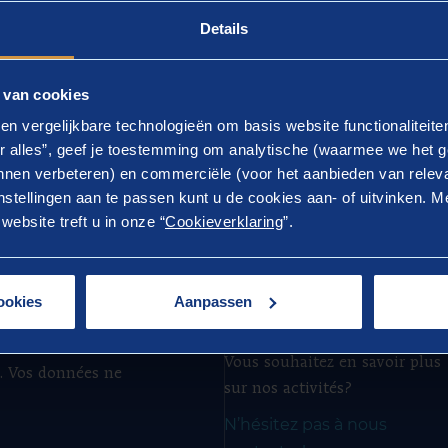
Details
 navigateur pour revenir à la page précédente et essayez un au
ge d'accueil
 van cookies
en vergelijkbare technologieën om basis website functionaliteit
r alles”, geef je toestemming om analytische (waarmee we het g
nen verbeteren) en commerciële (voor het aanbieden van releva
stellingen aan te passen kunt u de cookies aan- of uitvinken. Me
ebsite treft u in onze “
Cookieverklaring
”.
S
ookies
Aanpassen
UM
CONTACT
mail
Vous avez une question?
.
Vous souhaitez en savoir plus
. Vos données ne
sur nos activités?
N’hésitez pas à nous