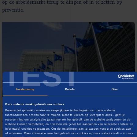
op de arbeidsmarkt terug te dingen of in te zetten op
preventie.
TEST
Toestemming
Details
Over
Europese Unie
Deze website maakt gebruik van cookies
Berenschot gebruikt cookies en vergelijkbare technologieën om basis website
Om de meerwaarde van de EU en de kansen die zij biedt
functionaliteiten beschikbaar te maken. Door te klikken op “Accepteer alles”, geef je
toestemming om analytische (waarmee we het gebruik van de website analyseren en de
optimaal te kunnen benutten, is het van belang dat uw
website kunnen verbeteren) en commerciële (voor het aanbieden van relevante content en
organisatie hier proactief op inspeelt.
informatie) cookies te plaatsen. Om de instellingen aan te passen kunt u de cookies aan-
of uitvinken. Meer informatie over het gebruik van cookies op onze website treft u in onze