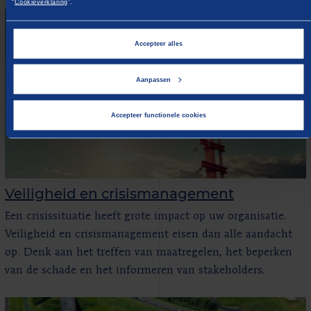
“
Cookieverklaring
”.
Accepteer alles
Aanpassen
Accepteer functionele cookies
Veiligheid en crisismanagement
Een crisissituatie heeft grote impact op uw organisatie.
Veiligheid en crisismanagement eisen dan alle aandacht
op. Denk aan het treffen van maatregelen, het beperken
van de schade en het informeren van stakeholders.