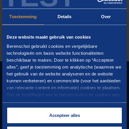
Toestemming
Details
Over
Deze website maakt gebruik van cookies
Berenschot gebruikt cookies en vergelijkbare
technologieën om basis website functionaliteiten
beschikbaar te maken. Door te klikken op “Accepteer
alles”, geef je toestemming om analytische (waarmee we
FOUNDER OF PROGRESS
het gebruik van de website analyseren en de website
kunnen verbeteren) en commerciële (voor het aanbieden
CONTACT
van relevante content en informatie) cookies te plaatsen.
Om de instellingen aan te passen kunt u de cookies aan-
Questions or remarks?
of uitvinken. Meer informatie over het gebruik van
Or would you like to know more about our activities?
cookies op onze website treft u in onze
Please contact us
“
Cookieverklaring
”.
Accepteer alles
HEADQUARTERS