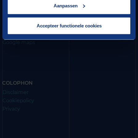
Aanpassen
Berenschot Groep B.V.
Van Deventerlaan 31-51, 3528 AG Utrecht
PO Box 8039, 3503 RA Utrecht
Accepteer functionele cookies
+31 (0) 30 291 69 16
T
Google maps
COLOPHON
Disclaimer
Cookiepolicy
Privacy