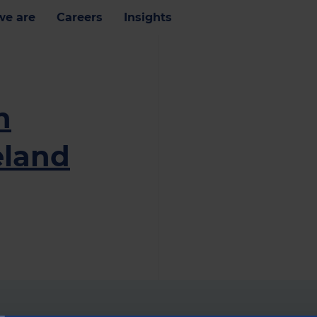
e are
Careers
Insights
n
eland