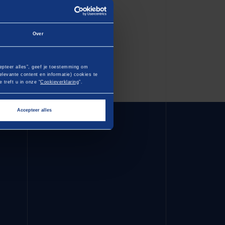
Over
epteer alles”, geef je toestemming om
levante content en informatie) cookies te
 treft u in onze “
Cookieverklaring
”.
Accepteer alles