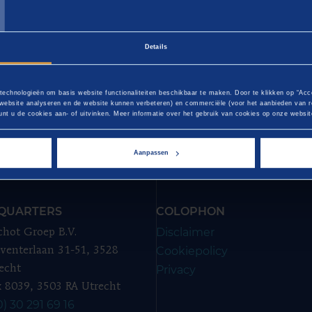
T
ember 2020
Details
 technologieën om basis website functionaliteiten beschikbaar te maken. Door te klikken op “Acc
website analyseren en de website kunnen verbeteren) en commerciële (voor het aanbieden van re
nt u de cookies aan- of uitvinken. Meer informatie over het gebruik van cookies op onze website
s
Aanpassen
QUARTERS
COLOPHON
Disclaimer
chot Groep B.V.
Cookiepolicy
venterlaan 31-51, 3528
echt
Privacy
 8039, 3503 RA Utrecht
0) 30 291 69 16