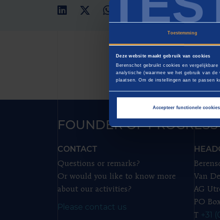
TES
07 Dec
Toestemming
Deze website maakt gebruik van cookies
Berenschot gebruikt cookies en vergelijkbare
analytische (waarmee we het gebruik van de 
plaatsen. Om de instellingen aan te passen ku
Accepteer functionele cookie
FOUNDER OF PROGRESS
CONTACT
HEAD
Questions or remarks?
Berens
Or would you like to know more
Van De
about our activities?
AG Utr
PO Box
Please contact us
+31 (
T