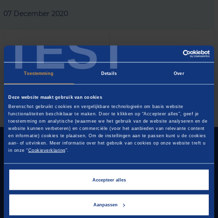
07 December 2020
TEST
Toestemming
Details
Over
Deze website maakt gebruik van cookies
Berenschot gebruikt cookies en vergelijkbare technologieën om basis website
functionaliteiten beschikbaar te maken. Door te klikken op “Accepteer alles”, geef je
toestemming om analytische (waarmee we het gebruik van de website analyseren en de
website kunnen verbeteren) en commerciële (voor het aanbieden van relevante content
en informatie) cookies te plaatsen. Om de instellingen aan te passen kunt u de cookies
FOUNDER OF PROGRESS
aan- of uitvinken. Meer informatie over het gebruik van cookies op onze website treft u
in onze “
Cookieverklaring
”.
CONTACT
Accepteer alles
Questions or remarks?
Or would you like to know more about our activities?
Aanpassen
Please contact us