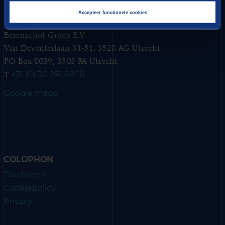
Accepteer functionele cookies
HEADQUARTERS
Berenschot Groep B.V.
Van Deventerlaan 31-51, 3528 AG Utrecht
PO Box 8039, 3503 RA Utrecht
+31 (0) 30 291 69 16
T
Google maps
COLOPHON
Disclaimer
Cookiepolicy
Privacy