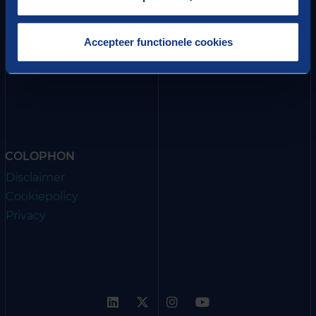
Van Deventerlaan 31-51, 3528 AG Utrecht
PO Box 8039, 3503 RA Utrecht
+31 (0) 30 291 69 16
T
Accepteer functionele cookies
Google maps
COLOPHON
Disclaimer
Cookiepolicy
Privacy