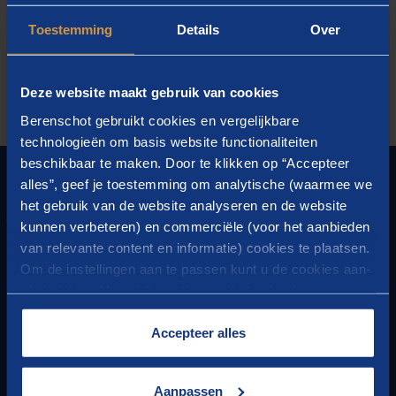
Toestemming
Details
Over
Deze website maakt gebruik van cookies
Berenschot gebruikt cookies en vergelijkbare
technologieën om basis website functionaliteiten
beschikbaar te maken. Door te klikken op “Accepteer
FOUNDER OF PROGRESS
alles”, geef je toestemming om analytische (waarmee we
het gebruik van de website analyseren en de website
CONTACT
kunnen verbeteren) en commerciële (voor het aanbieden
van relevante content en informatie) cookies te plaatsen.
Questions or remarks?
Om de instellingen aan te passen kunt u de cookies aan-
Or would you like to know more about our activities?
of uitvinken. Meer informatie over het gebruik van
Please contact us
cookies op onze website treft u in onze
“
Cookieverklaring
”.
Accepteer alles
HEADQUARTERS
Berenschot Groep B.V.
Aanpassen