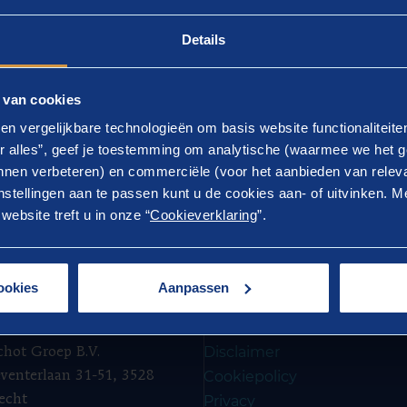
Details
l 2024
 van cookies
en vergelijkbare technologieën om basis website functionaliteit
r alles”, geef je toestemming om analytische (waarmee we het g
nen verbeteren) en commerciële (voor het aanbieden van releva
stellingen aan te passen kunt u de cookies aan- of uitvinken. Me
ebsite treft u in onze “
Cookieverklaring
”.
ookies
Aanpassen
QUARTERS
COLOPHON
Disclaimer
chot Groep B.V.
Cookiepolicy
venterlaan 31-51, 3528
echt
Privacy