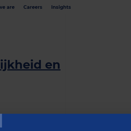
e are
Careers
Insights
ijkheid en
T