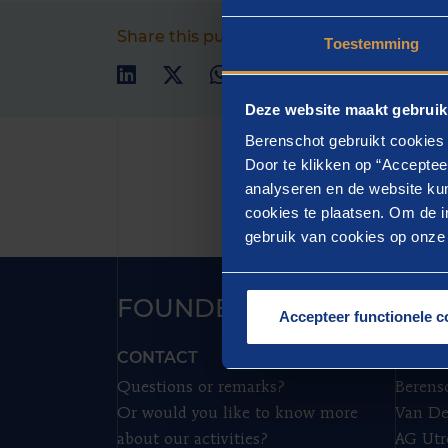
Share this publication
Date
Toestemming
29 Apri
Deze website maakt gebruik
Berenschot gebruikt cookies 
Door te klikken op “Acceptee
analyseren en de website kun
cookies te plaatsen. Om de in
gebruik van cookies op onze w
FOUNDER OF PROGRESS
Accepteer functionele c
CONTACT
HEAD
Questions or remarks?
Berens
Or would you like to know more
Van De
about our activities?
AG Utr