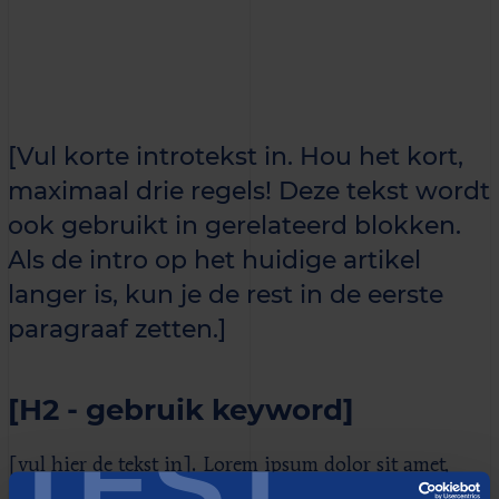
[Vul korte introtekst in. Hou het kort,
maximaal drie regels! Deze tekst wordt
ook gebruikt in gerelateerd blokken.
Als de intro op het huidige artikel
langer is, kun je de rest in de eerste
paragraaf zetten.]
[H2 - gebruik keyword]
TEST
[vul hier de tekst in]. Lorem ipsum dolor sit amet,
consectetur adipiscing elit, sed do eiusmod tempor