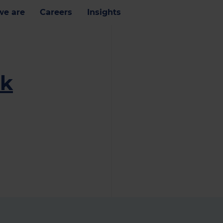
e are
Careers
Insights
ik