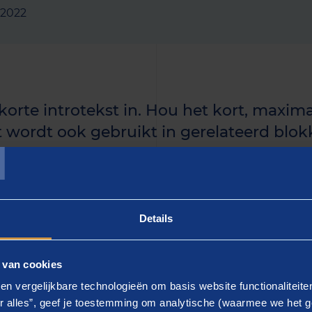
 2022
 korte introtekst in. Hou het kort, maxima
T
t wordt ook gebruikt in gerelateerd blokk
uidige artikel langer is, kun je de rest i
n.]
Details
 - gebruik keyword]
 van cookies
ier de tekst in]. Lorem ipsum dolor sit amet, consectetur a
en vergelijkbare technologieën om basis website functionaliteit
d tempor incididunt ut labore et dolore magna aliqua.
r alles”, geef je toestemming om analytische (waarmee we het g