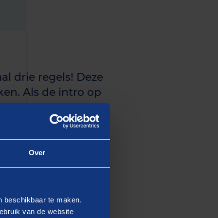
al drie regels! Deze
en. Als de intro op
n de eerste paragraaf
Over
dipiscing elit, sed do
en beschikbaar te maken.
 Ut enim ad minim veniam,
ebruik van de website