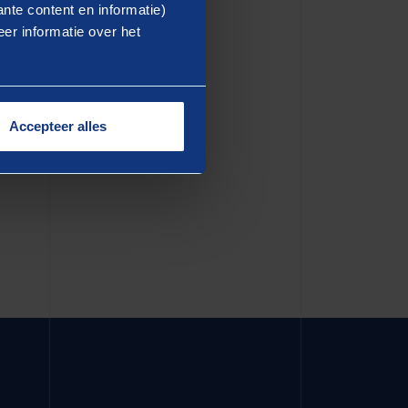
ea commodo consequat. Duis
nte content en informatie)
er informatie over het
dolore eu fugiat nulla
in culpa qui officia deserunt
Accepteer alles