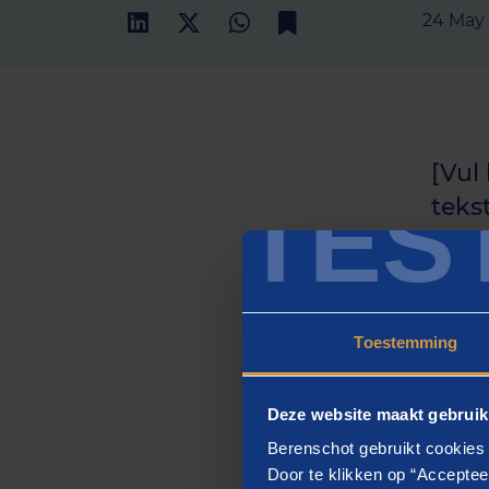
24 May
[Vul
TES
teks
het h
zette
Toestemming
[H2
Deze website maakt gebruik
[vul h
Berenschot gebruikt cookies 
eiusmo
Door te klikken op “Acceptee