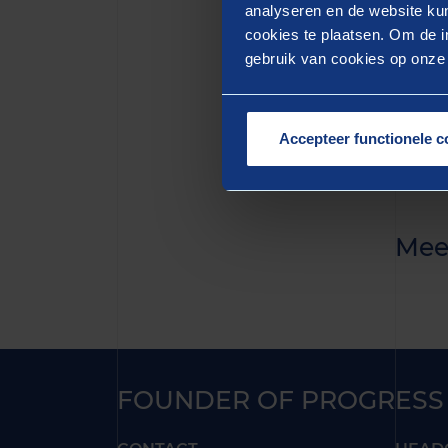
quis n
analyseren en de website kun
cookies te plaatsen. Om de in
aute i
gebruik van cookies op onze w
pariat
mollit
Accepteer functionele c
Mee
FOUNDER OF PROGRESS