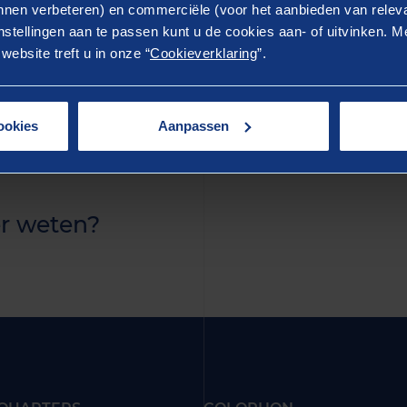
ostrud exercitation ullamco laboris nisi ut aliquip ex 
nen verbeteren) en commerciële (voor het aanbieden van releva
stellingen aan te passen kunt u de cookies aan- of uitvinken. Me
rure dolor in reprehenderit in voluptate velit esse cillum 
ebsite treft u in onze “
Cookieverklaring
”.
ur. Excepteur sint occaecat cupidatat non proident, sunt 
 anim id est laborum.
ookies
Aanpassen
r weten?