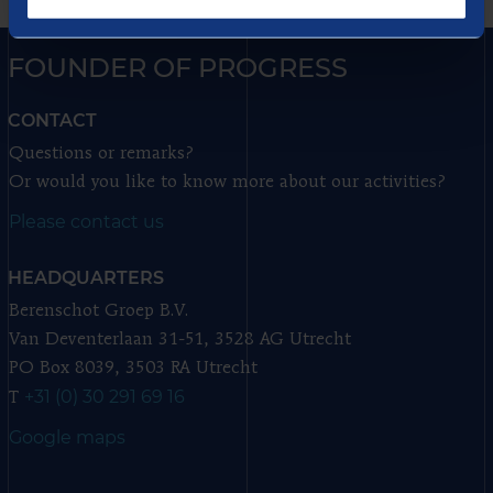
FOUNDER OF PROGRESS
CONTACT
Questions or remarks?
Or would you like to know more about our activities?
Please contact us
HEADQUARTERS
Berenschot Groep B.V.
Van Deventerlaan 31-51, 3528 AG Utrecht
PO Box 8039, 3503 RA Utrecht
+31 (0) 30 291 69 16
T
Google maps