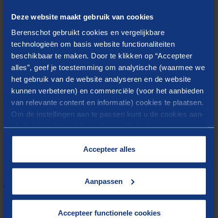
incididunt ut labore et dolore magna aliqua. Ut enim
Deze website maakt gebruik van cookies
ad minim veniam, quis nostrud exercitation ullamco
Berenschot gebruikt cookies en vergelijkbare
laboris nisi ut aliquip ex ea commodo consequat.
technologieën om basis website functionaliteiten
beschikbaar te maken. Door te klikken op “Accepteer
Duis aute irure dolor in reprehenderit in voluptate
alles”, geef je toestemming om analytische (waarmee we
velit esse cillum dolore eu fugiat nulla pariatur.
het gebruik van de website analyseren en de website
Excepteur sint occaecat cupidatat non proident, sunt
kunnen verbeteren) en commerciële (voor het aanbieden
in culpa qui officia deserunt mollit anim id est
van relevante content en informatie) cookies te plaatsen.
laborum.
Om de instellingen aan te passen kunt u de cookies aan-
of uitvinken. Meer informatie over het gebruik van
cookies op onze website treft u in onze
“
Cookieverklaring
”.
Accepteer alles
Meer weten?
Aanpassen
Accepteer functionele cookies