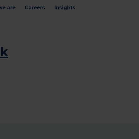
e are
Careers
Insights
ik