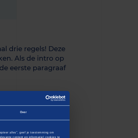
al drie regels! Deze
en. Als de intro op
n de eerste paragraaf
Over
dipiscing elit, sed do
 Ut enim ad minim veniam,
epteer alles”, geef je toestemming om
levante content en informatie) cookies te