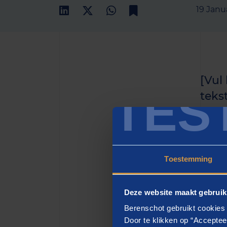
19 Janu
[Vul
TES
teks
het h
zette
Toestemming
[H2
Deze website maakt gebruik
[vul h
Berenschot gebruikt cookies 
eiusmo
Door te klikken op “Acceptee