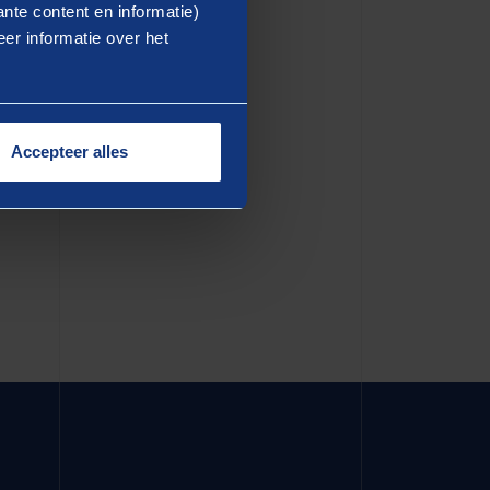
ea commodo consequat. Duis
nte content en informatie)
er informatie over het
dolore eu fugiat nulla
in culpa qui officia deserunt
Accepteer alles