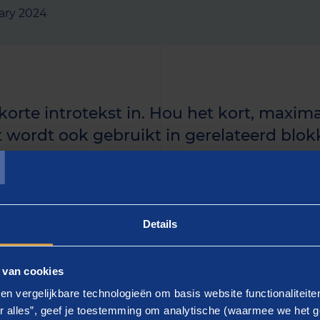
ary 2024
 korte introtekst in. Hou het kort, maxima
T
t wordt ook gebruikt in gerelateerd blokk
uidige artikel langer is, kun je de rest i
n.]
Details
 - gebruik keyword]
 van cookies
ier de tekst in]. Lorem ipsum dolor sit amet, consectetur a
en vergelijkbare technologieën om basis website functionaliteit
d tempor incididunt ut labore et dolore magna aliqua.
r alles”, geef je toestemming om analytische (waarmee we het g