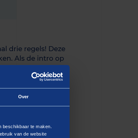
al drie regels! Deze
en. Als de intro op
n de eerste paragraaf
Over
dipiscing elit, sed do
en beschikbaar te maken.
 Ut enim ad minim veniam,
ebruik van de website