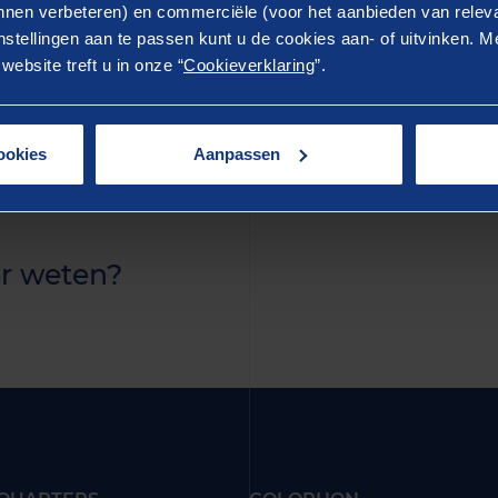
ostrud exercitation ullamco laboris nisi ut aliquip ex 
nen verbeteren) en commerciële (voor het aanbieden van releva
stellingen aan te passen kunt u de cookies aan- of uitvinken. Me
rure dolor in reprehenderit in voluptate velit esse cillum 
ebsite treft u in onze “
Cookieverklaring
”.
ur. Excepteur sint occaecat cupidatat non proident, sunt 
 anim id est laborum.
ookies
Aanpassen
r weten?