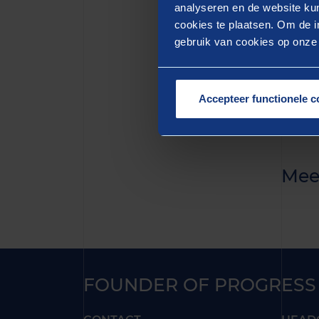
quis n
analyseren en de website kun
cookies te plaatsen. Om de in
aute i
gebruik van cookies op onze w
pariat
mollit
Accepteer functionele c
Mee
FOUNDER OF PROGRESS