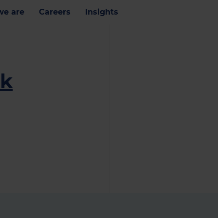
e are
Careers
Insights
ik