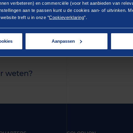
ostrud exercitation ullamco laboris nisi ut aliquip ex 
nen verbeteren) en commerciële (voor het aanbieden van releva
stellingen aan te passen kunt u de cookies aan- of uitvinken. Me
rure dolor in reprehenderit in voluptate velit esse cillum 
ebsite treft u in onze “
Cookieverklaring
”.
ur. Excepteur sint occaecat cupidatat non proident, sunt 
 anim id est laborum.
ookies
Aanpassen
r weten?