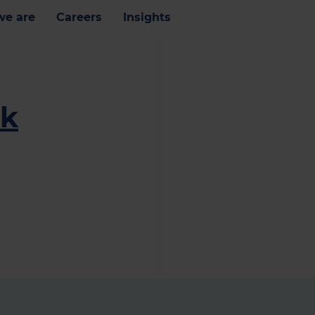
e are
Careers
Insights
ik