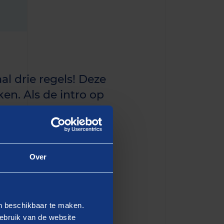
al drie regels! Deze
en. Als de intro op
n de eerste paragraaf
Over
dipiscing elit, sed do
en beschikbaar te maken.
 Ut enim ad minim veniam,
ebruik van de website