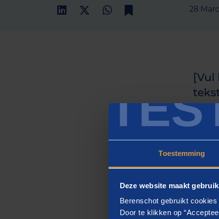
28 Mar
[Vul
TES
teks
het h
zette
Toestemming
[H2
Deze website maakt gebruik
[vul h
Berenschot gebruikt cookies 
eiusmo
Door te klikken op “Acceptee