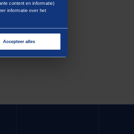
ea commodo consequat. Duis
nte content en informatie)
er informatie over het
dolore eu fugiat nulla
in culpa qui officia deserunt
Accepteer alles