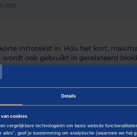
ch 2023
 korte introtekst in. Hou het kort, maxima
T
t wordt ook gebruikt in gerelateerd blokk
uidige artikel langer is, kun je de rest i
n.]
Details
 - gebruik keyword]
 van cookies
ier de tekst in]. Lorem ipsum dolor sit amet, consectetur a
en vergelijkbare technologieën om basis website functionaliteit
d tempor incididunt ut labore et dolore magna aliqua.
r alles”, geef je toestemming om analytische (waarmee we het g