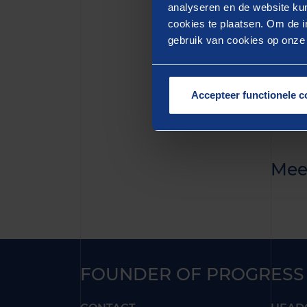
quis n
analyseren en de website kun
cookies te plaatsen. Om de in
aute i
gebruik van cookies op onze w
pariat
mollit
Accepteer functionele c
Mee
FOUNDER OF PROGRESS