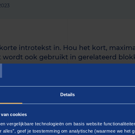
 2023
 korte introtekst in. Hou het kort, maxima
T
t wordt ook gebruikt in gerelateerd blokk
uidige artikel langer is, kun je de rest i
n.]
Details
 - gebruik keyword]
 van cookies
ier de tekst in]. Lorem ipsum dolor sit amet, consectetur a
en vergelijkbare technologieën om basis website functionaliteit
d tempor incididunt ut labore et dolore magna aliqua.
r alles”, geef je toestemming om analytische (waarmee we het g