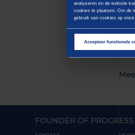
quis n
analyseren en de website kun
cookies te plaatsen. Om de in
aute i
gebruik van cookies op onze w
pariat
mollit
Accepteer functionele c
Mee
FOUNDER OF PROGRESS