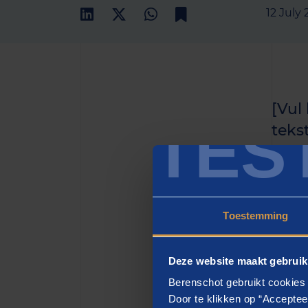
12 July
[Vul
TES
teks
het h
zette
Toestemming
[H2
Deze website maakt gebruik
[vul h
Berenschot gebruikt cookies 
eiusmo
Door te klikken op “Acceptee