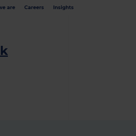
e are
Careers
Insights
ik