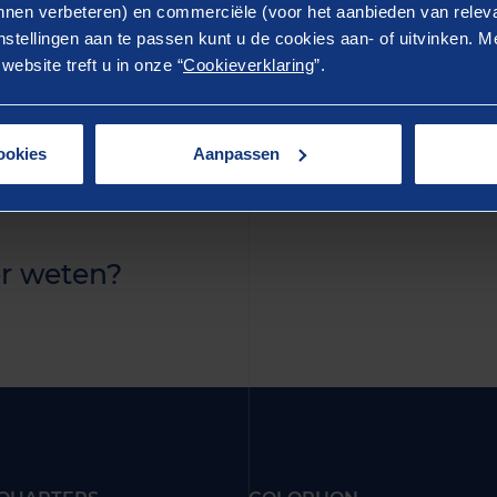
ostrud exercitation ullamco laboris nisi ut aliquip ex 
nen verbeteren) en commerciële (voor het aanbieden van releva
stellingen aan te passen kunt u de cookies aan- of uitvinken. Me
rure dolor in reprehenderit in voluptate velit esse cillum 
ebsite treft u in onze “
Cookieverklaring
”.
ur. Excepteur sint occaecat cupidatat non proident, sunt 
 anim id est laborum.
ookies
Aanpassen
r weten?