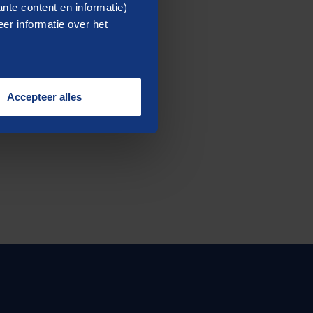
ea commodo consequat. Duis
nte content en informatie)
er informatie over het
dolore eu fugiat nulla
in culpa qui officia deserunt
Accepteer alles