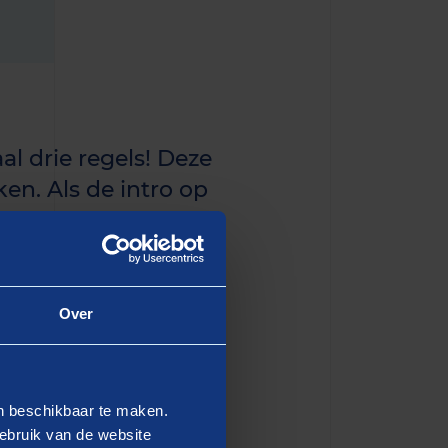
al drie regels! Deze
en. Als de intro op
n de eerste paragraaf
Over
dipiscing elit, sed do
en beschikbaar te maken.
 Ut enim ad minim veniam,
ebruik van de website