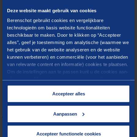
incididunt ut labore et dolore magna aliqua. Ut enim
Deze website maakt gebruik van cookies
ad minim veniam, quis nostrud exercitation ullamco
Berenschot gebruikt cookies en vergelijkbare
laboris nisi ut aliquip ex ea commodo consequat.
technologieën om basis website functionaliteiten
beschikbaar te maken. Door te klikken op “Accepteer
Duis aute irure dolor in reprehenderit in voluptate
alles”, geef je toestemming om analytische (waarmee we
velit esse cillum dolore eu fugiat nulla pariatur.
het gebruik van de website analyseren en de website
Excepteur sint occaecat cupidatat non proident, sunt
kunnen verbeteren) en commerciële (voor het aanbieden
in culpa qui officia deserunt mollit anim id est
van relevante content en informatie) cookies te plaatsen.
laborum.
Om de instellingen aan te passen kunt u de cookies aan-
of uitvinken. Meer informatie over het gebruik van
cookies op onze website treft u in onze
“
Cookieverklaring
”.
Accepteer alles
Meer weten?
Aanpassen
Accepteer functionele cookies