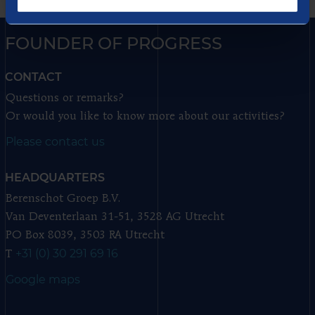
FOUNDER OF PROGRESS
CONTACT
Questions or remarks?
Or would you like to know more about our activities?
Please contact us
HEADQUARTERS
Berenschot Groep B.V.
Van Deventerlaan 31-51, 3528 AG Utrecht
PO Box 8039, 3503 RA Utrecht
+31 (0) 30 291 69 16
T
Google maps