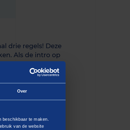
al drie regels! Deze
en. Als de intro op
n de eerste paragraaf
Over
dipiscing elit, sed do
en beschikbaar te maken.
 Ut enim ad minim veniam,
ebruik van de website