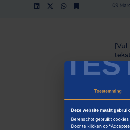
09 Mar
[Vul
TES
teks
het h
zette
Toestemming
[H2
Deze website maakt gebruik
[vul h
Berenschot gebruikt cookies 
eiusmo
Door te klikken op “Acceptee