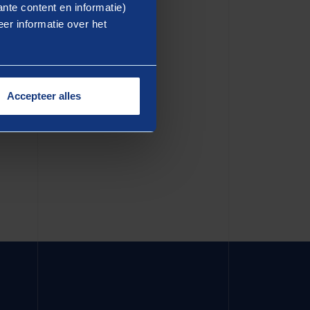
ea commodo consequat. Duis
nte content en informatie)
er informatie over het
dolore eu fugiat nulla
in culpa qui officia deserunt
Accepteer alles