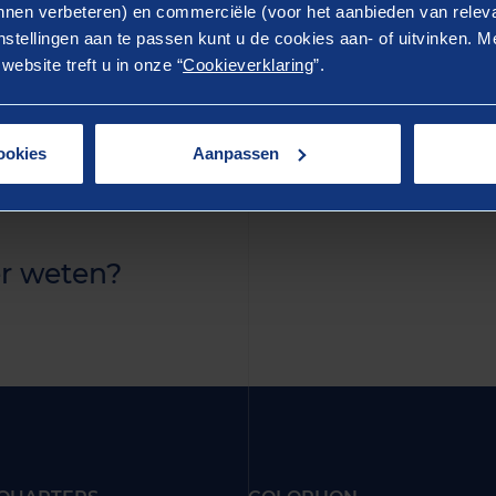
ostrud exercitation ullamco laboris nisi ut aliquip ex 
nen verbeteren) en commerciële (voor het aanbieden van releva
stellingen aan te passen kunt u de cookies aan- of uitvinken. Me
rure dolor in reprehenderit in voluptate velit esse cillum 
ebsite treft u in onze “
Cookieverklaring
”.
ur. Excepteur sint occaecat cupidatat non proident, sunt 
 anim id est laborum.
ookies
Aanpassen
r weten?