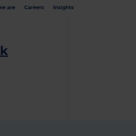
e are
Careers
Insights
ik