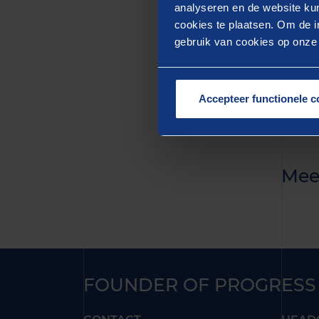
quis n
analyseren en de website kun
cookies te plaatsen. Om de in
aute i
gebruik van cookies op onze w
pariat
mollit
Accepteer functionele c
Mee
FOUNDER OF PROGRESS