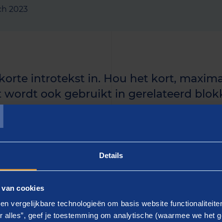
ch 2023
 korte introtekst in. Hou het kort, maxima
T
t wordt ook gebruikt in gerelateerd blokk
uidige artikel langer is, kun je de rest i
n.]
Details
 - gebruik keyword]
 van cookies
ier de tekst in]. Lorem ipsum dolor sit amet, consectetur a
en vergelijkbare technologieën om basis website functionaliteit
d tempor incididunt ut labore et dolore magna aliqua.
r alles”, geef je toestemming om analytische (waarmee we het g