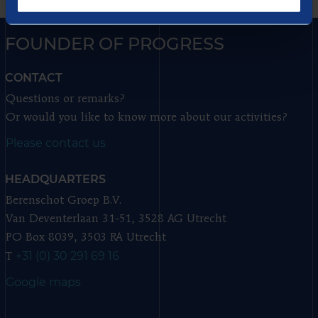
FOUNDER OF PROGRESS
CONTACT
Questions or remarks?
Or would you like to know more about our activities?
Please contact us
HEADQUARTERS
Berenschot Groep B.V.
Van Deventerlaan 31-51, 3528 AG Utrecht
PO Box 8039, 3503 RA Utrecht
+31 (0) 30 291 69 16
T
Google maps