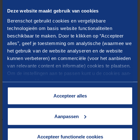
incididunt ut labore et dolore magna aliqua. Ut enim
Deze website maakt gebruik van cookies
ad minim veniam, quis nostrud exercitation ullamco
Berenschot gebruikt cookies en vergelijkbare
laboris nisi ut aliquip ex ea commodo consequat.
technologieën om basis website functionaliteiten
beschikbaar te maken. Door te klikken op “Accepteer
Duis aute irure dolor in reprehenderit in voluptate
alles”, geef je toestemming om analytische (waarmee we
velit esse cillum dolore eu fugiat nulla pariatur.
het gebruik van de website analyseren en de website
Excepteur sint occaecat cupidatat non proident, sunt
kunnen verbeteren) en commerciële (voor het aanbieden
in culpa qui officia deserunt mollit anim id est
van relevante content en informatie) cookies te plaatsen.
laborum.
Om de instellingen aan te passen kunt u de cookies aan-
of uitvinken. Meer informatie over het gebruik van
cookies op onze website treft u in onze
“
Cookieverklaring
”.
Accepteer alles
Meer weten?
Aanpassen
Accepteer functionele cookies