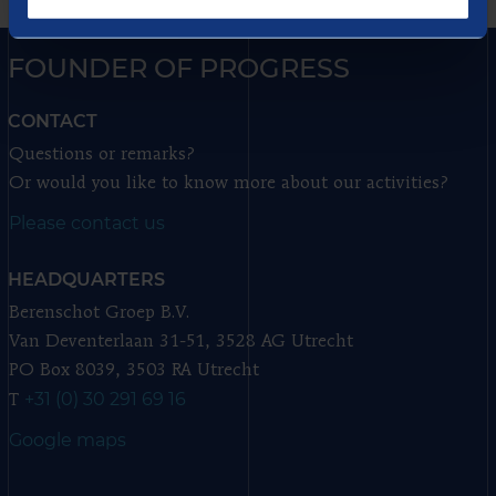
FOUNDER OF PROGRESS
CONTACT
Questions or remarks?
Or would you like to know more about our activities?
Please contact us
HEADQUARTERS
Berenschot Groep B.V.
Van Deventerlaan 31-51, 3528 AG Utrecht
PO Box 8039, 3503 RA Utrecht
+31 (0) 30 291 69 16
T
Google maps