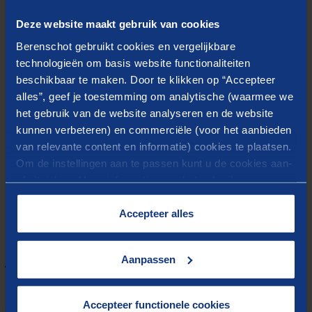
incididunt ut labore et dolore magna aliqua. Ut enim
Deze website maakt gebruik van cookies
ad minim veniam, quis nostrud exercitation ullamco
Berenschot gebruikt cookies en vergelijkbare
laboris nisi ut aliquip ex ea commodo consequat.
technologieën om basis website functionaliteiten
beschikbaar te maken. Door te klikken op “Accepteer
Duis aute irure dolor in reprehenderit in voluptate
alles”, geef je toestemming om analytische (waarmee we
velit esse cillum dolore eu fugiat nulla pariatur.
het gebruik van de website analyseren en de website
Excepteur sint occaecat cupidatat non proident, sunt
kunnen verbeteren) en commerciële (voor het aanbieden
in culpa qui officia deserunt mollit anim id est
van relevante content en informatie) cookies te plaatsen.
laborum.
Om de instellingen aan te passen kunt u de cookies aan-
of uitvinken. Meer informatie over het gebruik van
cookies op onze website treft u in onze
“
Cookieverklaring
”.
Accepteer alles
Meer weten?
Aanpassen
Accepteer functionele cookies