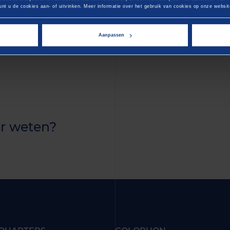
ostrud exercitation ullamco laboris nisi ut aliquip ex 
nt u de cookies aan- of uitvinken. Meer informatie over het gebruik van cookies op onze website
rure dolor in reprehenderit in voluptate velit esse cillum 
ur. Excepteur sint occaecat cupidatat non proident, sunt 
s
Aanpassen
 anim id est laborum.
r weten?