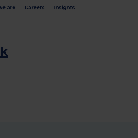
e are
Careers
Insights
ik