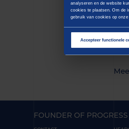
quis n
analyseren en de website kun
cookies te plaatsen. Om de in
aute i
gebruik van cookies op onze w
pariat
mollit
Accepteer functionele c
Mee
FOUNDER OF PROGRESS