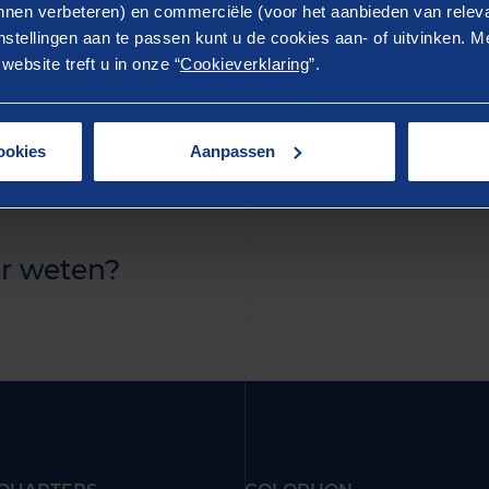
ostrud exercitation ullamco laboris nisi ut aliquip ex 
nen verbeteren) en commerciële (voor het aanbieden van releva
stellingen aan te passen kunt u de cookies aan- of uitvinken. Me
rure dolor in reprehenderit in voluptate velit esse cillum 
ebsite treft u in onze “
Cookieverklaring
”.
ur. Excepteur sint occaecat cupidatat non proident, sunt 
 anim id est laborum.
ookies
Aanpassen
r weten?