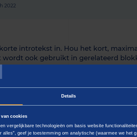
ch 2022
 korte introtekst in. Hou het kort, maxima
T
t wordt ook gebruikt in gerelateerd blokk
uidige artikel langer is, kun je de rest i
n.]
Details
 - gebruik keyword]
 van cookies
ier de tekst in]. Lorem ipsum dolor sit amet, consectetur a
en vergelijkbare technologieën om basis website functionaliteit
d tempor incididunt ut labore et dolore magna aliqua.
r alles”, geef je toestemming om analytische (waarmee we het g