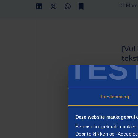
01 Mar
[Vul
TES
teks
het h
zette
Toestemming
[H2
Deze website maakt gebruik
[vul h
Berenschot gebruikt cookies 
eiusmo
Door te klikken op “Acceptee