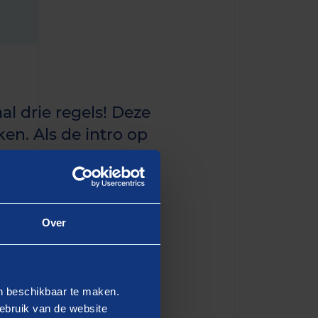
al drie regels! Deze
en. Als de intro op
n de eerste paragraaf
Over
dipiscing elit, sed do
en beschikbaar te maken.
 Ut enim ad minim veniam,
ebruik van de website