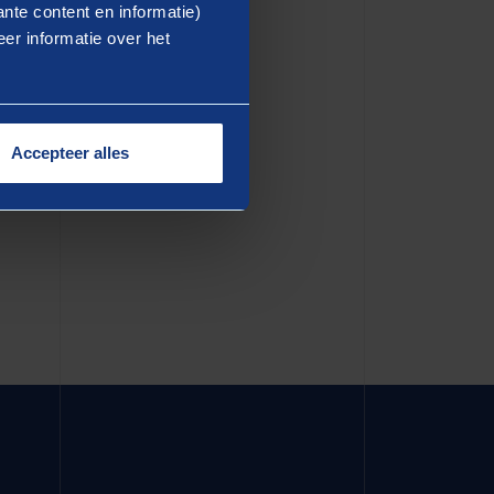
ea commodo consequat. Duis
nte content en informatie)
er informatie over het
dolore eu fugiat nulla
in culpa qui officia deserunt
Accepteer alles