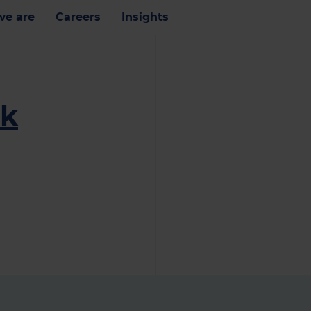
e are
Careers
Insights
ik