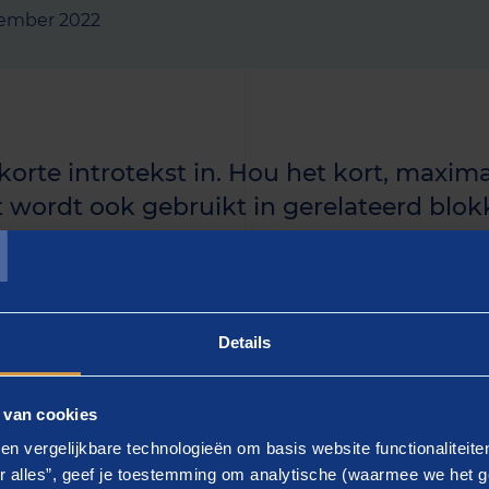
ember 2022
 korte introtekst in. Hou het kort, maxima
T
t wordt ook gebruikt in gerelateerd blokk
uidige artikel langer is, kun je de rest i
n.]
Details
 - gebruik keyword]
 van cookies
ier de tekst in]. Lorem ipsum dolor sit amet, consectetur a
en vergelijkbare technologieën om basis website functionaliteit
d tempor incididunt ut labore et dolore magna aliqua.
r alles”, geef je toestemming om analytische (waarmee we het g