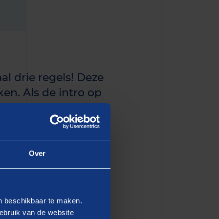
al drie regels! Deze
en. Als de intro op
n de eerste paragraaf
Over
dipiscing elit, sed do
en beschikbaar te maken.
 Ut enim ad minim veniam,
ebruik van de website