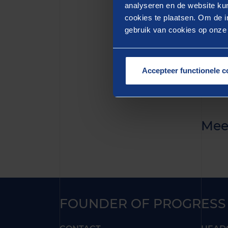
quis n
analyseren en de website kun
cookies te plaatsen. Om de in
aute i
gebruik van cookies op onze w
pariat
mollit
Accepteer functionele c
Mee
FOUNDER OF PROGRESS