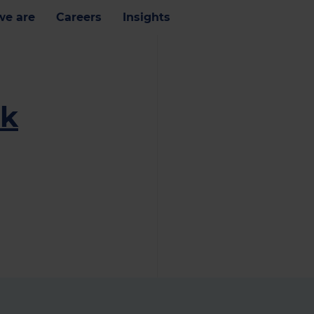
e are
Careers
Insights
ik