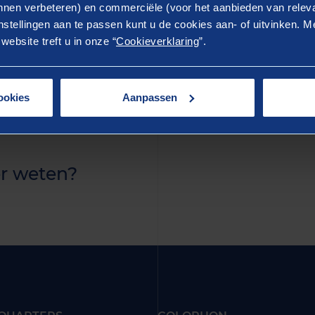
ostrud exercitation ullamco laboris nisi ut aliquip ex 
nen verbeteren) en commerciële (voor het aanbieden van releva
stellingen aan te passen kunt u de cookies aan- of uitvinken. Me
rure dolor in reprehenderit in voluptate velit esse cillum 
ebsite treft u in onze “
Cookieverklaring
”.
ur. Excepteur sint occaecat cupidatat non proident, sunt 
 anim id est laborum.
ookies
Aanpassen
r weten?