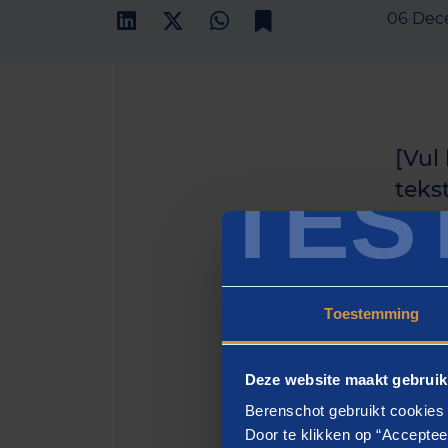
06 Dec
[Vul
TES
teks
het h
zette
Toestemming
[H2
Deze website maakt gebruik
[vul h
Berenschot gebruikt cookies 
eiusmo
Door te klikken op “Acceptee