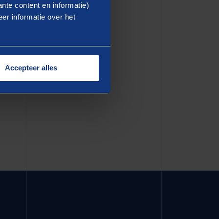
ea commodo consequat. Duis
nte content en informatie)
er informatie over het
dolore eu fugiat nulla
in culpa qui officia deserunt
Accepteer alles