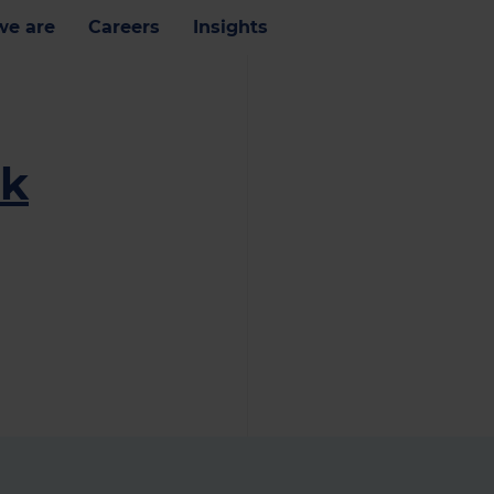
e are
Careers
Insights
ik