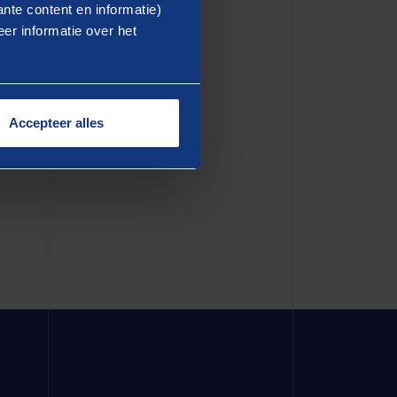
ea commodo consequat. Duis
nte content en informatie)
er informatie over het
dolore eu fugiat nulla
in culpa qui officia deserunt
Accepteer alles