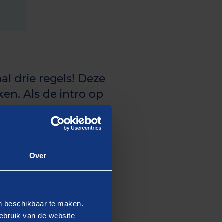
al drie regels! Deze
en. Als de intro op
n de eerste paragraaf
Over
dipiscing elit, sed do
en beschikbaar te maken.
 Ut enim ad minim veniam,
ebruik van de website