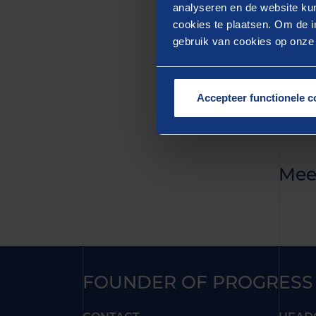
quis n
analyseren en de website kun
cookies te plaatsen. Om de in
aute i
gebruik van cookies op onze w
pariat
mollit
Accepteer functionele c
Mee
FOUNDER OF PROGRESS