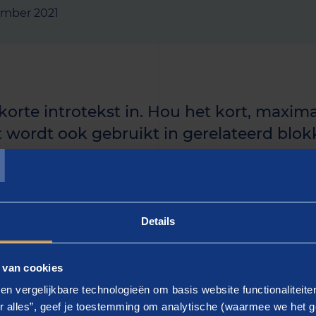
ember 2021
 korte introtekst in. Hou het kort, maxima
T
t wordt ook gebruikt in gerelateerd blokk
uidige artikel langer is, kun je de rest i
n.]
Details
 - gebruik keyword]
 van cookies
ier de tekst in]. Lorem ipsum dolor sit amet, consectetur a
en vergelijkbare technologieën om basis website functionaliteit
d tempor incididunt ut labore et dolore magna aliqua.
r alles”, geef je toestemming om analytische (waarmee we het g