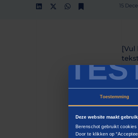
15 Dec
[Vul
TES
teks
het h
zette
Toestemming
[H2
Deze website maakt gebruik
[vul h
Berenschot gebruikt cookies 
eiusmo
Door te klikken op “Acceptee