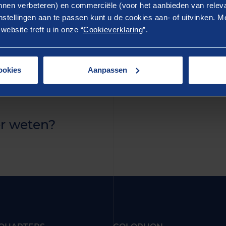
ostrud exercitation ullamco laboris nisi ut aliquip ex 
nen verbeteren) en commerciële (voor het aanbieden van releva
stellingen aan te passen kunt u de cookies aan- of uitvinken. Me
rure dolor in reprehenderit in voluptate velit esse cillum 
ebsite treft u in onze “
Cookieverklaring
”.
ur. Excepteur sint occaecat cupidatat non proident, sunt 
 anim id est laborum.
ookies
Aanpassen
r weten?