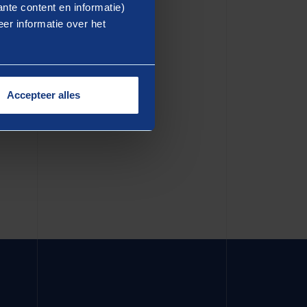
ea commodo consequat. Duis
nte content en informatie)
er informatie over het
dolore eu fugiat nulla
in culpa qui officia deserunt
Accepteer alles