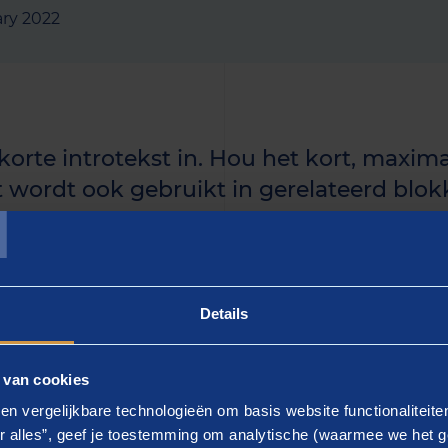
ary 2022
 korte introtekst in. Hou het kort, maxima
T
t wordt ook gebruikt in gerelateerd blokk
uidige artikel langer is, kun je de rest i
n.]
Details
 - gebruik keyword]
 van cookies
ier de tekst in]. Lorem ipsum dolor sit amet, consectetur a
en vergelijkbare technologieën om basis website functionaliteit
d tempor incididunt ut labore et dolore magna aliqua.
r alles”, geef je toestemming om analytische (waarmee we het g