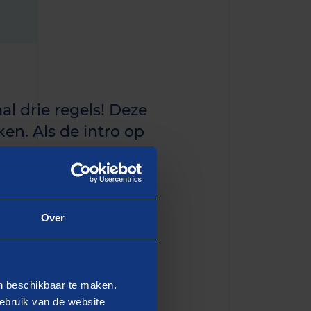
al drie regels! Deze
en. Als de intro op
n de eerste paragraaf
Over
dipiscing elit, sed do
en beschikbaar te maken.
 Ut enim ad minim veniam,
ebruik van de website