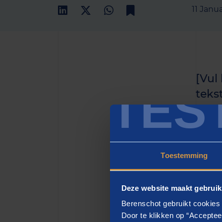
11 Janu
[Vul
TES
teks
het h
zette
Toestemming
[H2
Deze website maakt gebruik
[vul h
Berenschot gebruikt cookies 
eiusmo
Door te klikken op “Acceptee