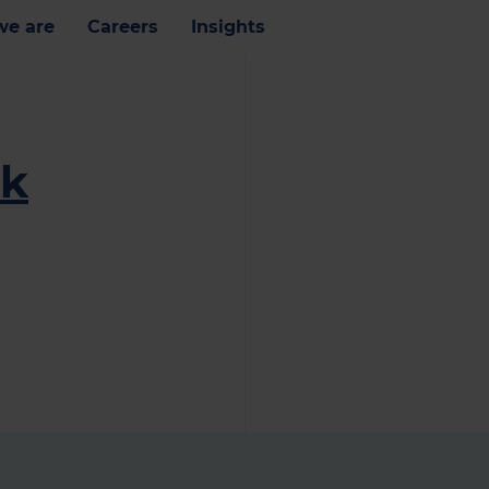
e are
Careers
Insights
ik