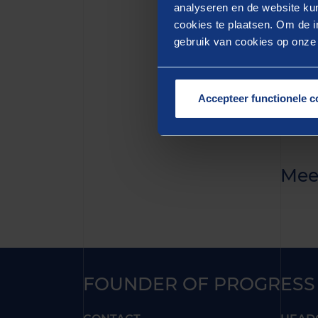
quis n
analyseren en de website kun
cookies te plaatsen. Om de in
aute i
gebruik van cookies op onze w
pariat
mollit
Accepteer functionele c
Mee
FOUNDER OF PROGRESS