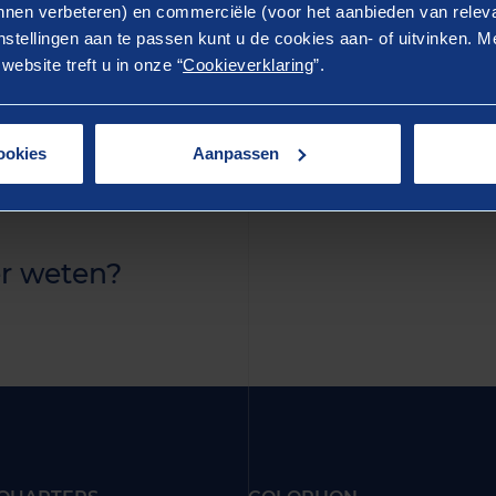
ostrud exercitation ullamco laboris nisi ut aliquip ex 
nen verbeteren) en commerciële (voor het aanbieden van releva
stellingen aan te passen kunt u de cookies aan- of uitvinken. Me
rure dolor in reprehenderit in voluptate velit esse cillum 
ebsite treft u in onze “
Cookieverklaring
”.
ur. Excepteur sint occaecat cupidatat non proident, sunt 
 anim id est laborum.
ookies
Aanpassen
r weten?