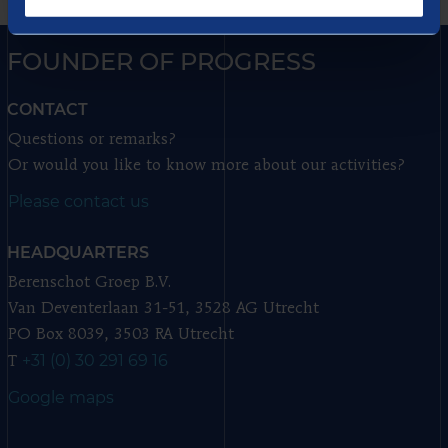
FOUNDER OF PROGRESS
CONTACT
Questions or remarks?
Or would you like to know more about our activities?
Please contact us
HEADQUARTERS
Berenschot Groep B.V.
Van Deventerlaan 31-51, 3528 AG Utrecht
PO Box 8039, 3503 RA Utrecht
+31 (0) 30 291 69 16
T
Google maps