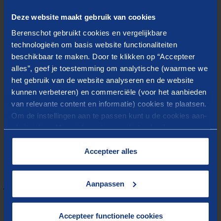
incididunt ut labore et dolore magna aliqua. Ut enim
Deze website maakt gebruik van cookies
ad minim veniam, quis nostrud exercitation ullamco
Berenschot gebruikt cookies en vergelijkbare
laboris nisi ut aliquip ex ea commodo consequat.
technologieën om basis website functionaliteiten
beschikbaar te maken. Door te klikken op “Accepteer
Duis aute irure dolor in reprehenderit in voluptate
alles”, geef je toestemming om analytische (waarmee we
velit esse cillum dolore eu fugiat nulla pariatur.
het gebruik van de website analyseren en de website
Excepteur sint occaecat cupidatat non proident, sunt
kunnen verbeteren) en commerciële (voor het aanbieden
in culpa qui officia deserunt mollit anim id est
van relevante content en informatie) cookies te plaatsen.
laborum.
Om de instellingen aan te passen kunt u de cookies aan-
of uitvinken. Meer informatie over het gebruik van
cookies op onze website treft u in onze
“
Cookieverklaring
”.
Accepteer alles
Meer weten?
Aanpassen
Accepteer functionele cookies