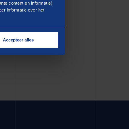
ea commodo consequat. Duis
nte content en informatie)
er informatie over het
dolore eu fugiat nulla
in culpa qui officia deserunt
Accepteer alles