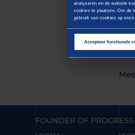
quis n
analyseren en de website kun
cookies te plaatsen. Om de in
aute i
gebruik van cookies op onze w
pariat
mollit
Accepteer functionele c
Mee
FOUNDER OF PROGRESS