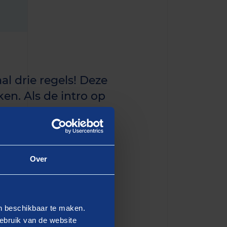
al drie regels! Deze
en. Als de intro op
n de eerste paragraaf
Over
dipiscing elit, sed do
en beschikbaar te maken.
 Ut enim ad minim veniam,
ebruik van de website