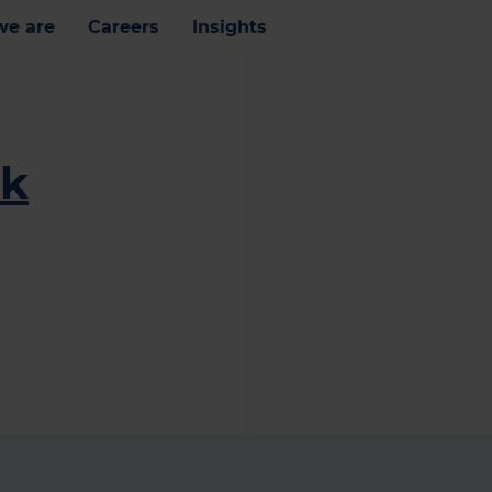
e are
Careers
Insights
ik