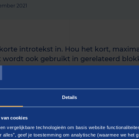
ember 2021
 korte introtekst in. Hou het kort, maxima
T
t wordt ook gebruikt in gerelateerd blokk
uidige artikel langer is, kun je de rest i
n.]
Details
 - gebruik keyword]
 van cookies
ier de tekst in]. Lorem ipsum dolor sit amet, consectetur a
en vergelijkbare technologieën om basis website functionaliteit
d tempor incididunt ut labore et dolore magna aliqua.
r alles”, geef je toestemming om analytische (waarmee we het g