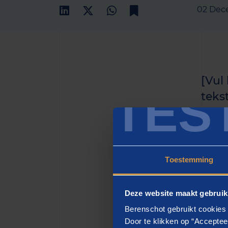
02 Dec
[Vul
TES
teks
het h
zette
Toestemming
[H2
Deze website maakt gebruik
[vul h
Berenschot gebruikt cookies 
eiusmo
Door te klikken op “Acceptee