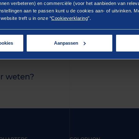
ostrud exercitation ullamco laboris nisi ut aliquip ex 
nen verbeteren) en commerciële (voor het aanbieden van releva
stellingen aan te passen kunt u de cookies aan- of uitvinken. Me
rure dolor in reprehenderit in voluptate velit esse cillum 
ebsite treft u in onze “
Cookieverklaring
”.
ur. Excepteur sint occaecat cupidatat non proident, sunt 
 anim id est laborum.
ookies
Aanpassen
r weten?