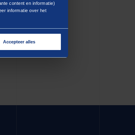
ea commodo consequat. Duis
nte content en informatie)
er informatie over het
dolore eu fugiat nulla
in culpa qui officia deserunt
Accepteer alles