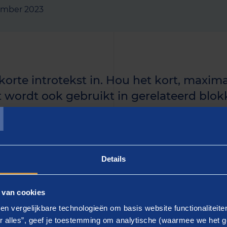
ember 2023
 korte introtekst in. Hou het kort, maxima
T
t wordt ook gebruikt in gerelateerd blokk
uidige artikel langer is, kun je de rest i
n.]
Details
 - gebruik keyword]
 van cookies
ier de tekst in]. Lorem ipsum dolor sit amet, consectetur a
en vergelijkbare technologieën om basis website functionaliteit
d tempor incididunt ut labore et dolore magna aliqua.
r alles”, geef je toestemming om analytische (waarmee we het g