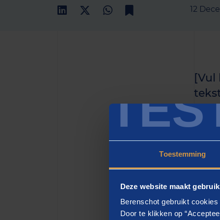
12 Dec
[Vul
TES
teks
het h
zette
Toestemming
[H2
Deze website maakt gebruik
[vul h
Berenschot gebruikt cookies 
eiusmo
Door te klikken op “Acceptee