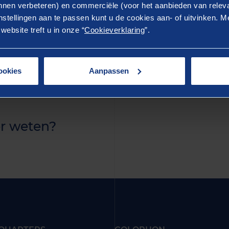
ostrud exercitation ullamco laboris nisi ut aliquip ex 
nen verbeteren) en commerciële (voor het aanbieden van releva
stellingen aan te passen kunt u de cookies aan- of uitvinken. Me
rure dolor in reprehenderit in voluptate velit esse cillum 
ebsite treft u in onze “
Cookieverklaring
”.
ur. Excepteur sint occaecat cupidatat non proident, sunt 
 anim id est laborum.
ookies
Aanpassen
r weten?