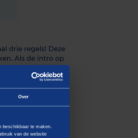
al drie regels! Deze
en. Als de intro op
n de eerste paragraaf
Over
dipiscing elit, sed do
en beschikbaar te maken.
 Ut enim ad minim veniam,
ebruik van de website