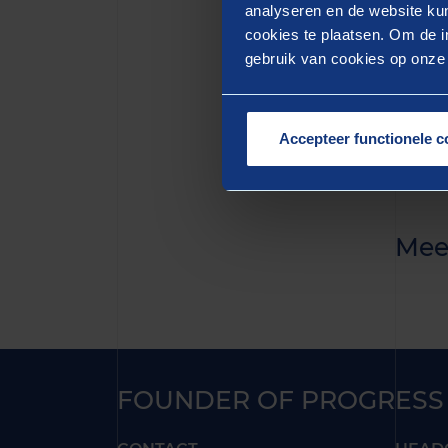
quis n
analyseren en de website kun
cookies te plaatsen. Om de in
aute i
gebruik van cookies op onze w
pariat
mollit
Accepteer functionele c
Mee
FOUNDER OF PROGRESS