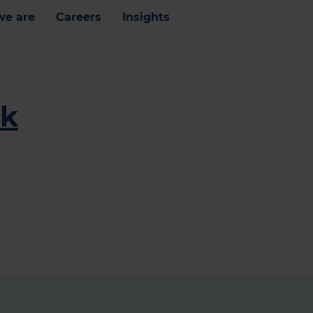
e are
Careers
Insights
ik