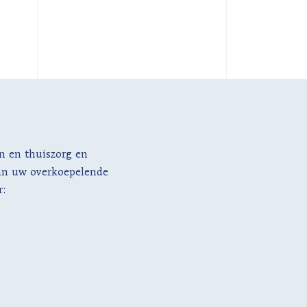
en en thuiszorg en
van uw overkoepelende
r: