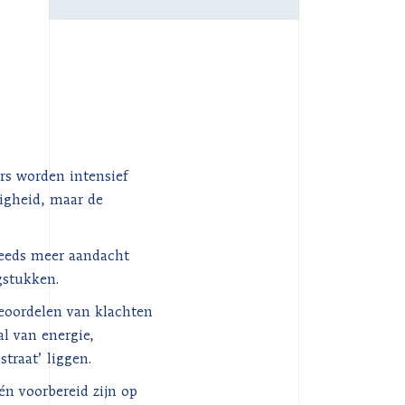
rs worden intensief
ligheid, maar de
steeds meer aandacht
gstukken.
beoordelen van klachten
al van energie,
traat’ liggen.
én voorbereid zijn op