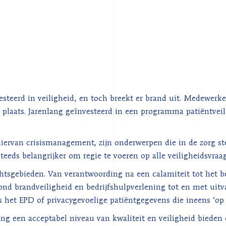
steerd in veiligheid, en toch breekt er brand uit. Medewerke
g plaats. Jarenlang geïnvesteerd in een programma patiënt­vei
 hiervan crisismanagement, zijn onderwerpen die in de zorg 
eeds belangrijker om regie te voeren op alle veiligheidsvraa
htsgebieden. Van verantwoording na een calamiteit tot het 
ond brandveiligheid en bedrijfshulpverlening tot en met uitv
het EPD of privacy­gevoelige patiëntgegevens die ineens ‘op s
g een acceptabel niveau van kwaliteit en veiligheid bieden 