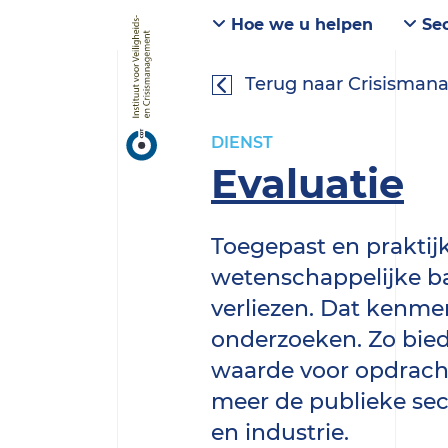
Hoe we u helpen
Sec
Terug naar Crisisma
DIENST
Evaluatie
Toegepast en praktij
wetenschappelijke bas
verliezen. Dat kenme
onderzoeken. Zo bie
waarde voor opdrach
meer de publieke sec
en industrie.