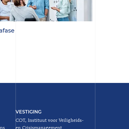
afase
VESTIGING
COT, Instituut voor Veiligheids-
ons
en Crisismanagement