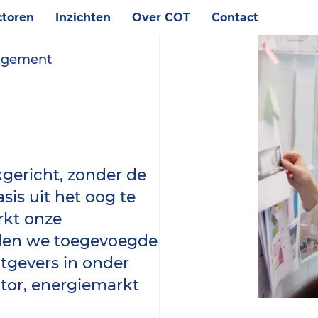
toren
Inzichten
Over COT
Contact
nagement
kgericht, zonder de
is uit het oog te
rkt onze
den we toegevoegde
tgevers in onder
tor, energiemarkt