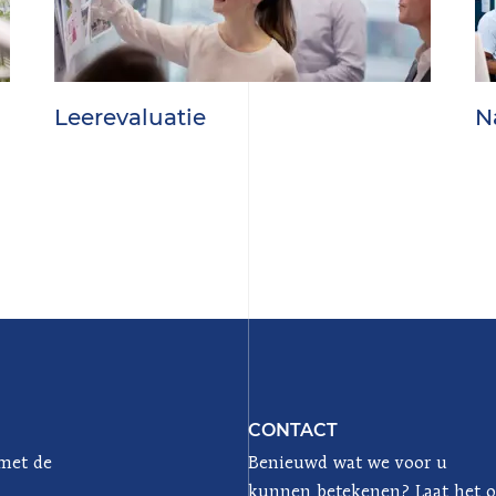
Leerevaluatie
N
CONTACT
 met de
Benieuwd wat we voor u
kunnen betekenen? Laat het 