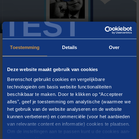
Play
TEST
04:57
Play
Mute
Settings
Ent
ful
Toestemming
Details
Over
Grondlegger van vooruitgang
Deze website maakt gebruik van cookies
De geschiedenis van het bureau, van de periode voor de
Tweede Wereldoorlog tot nu, is grotendeels een
Berenschot gebruikt cookies en vergelijkbare
weerspiegeling van de ontwikkeling van de Nederlandse
technologieën om basis website functionaliteiten
en Belgische economie. De oorlogsjaren, de wederopbouw,
beschikbaar te maken. Door te klikken op “Accepteer
alles”, geef je toestemming om analytische (waarmee we
de groei van de verzorgingsstaat, het hernieuwde
het gebruik van de website analyseren en de website
marktdenken en de globalisering zijn trends die zichtbaar
kunnen verbeteren) en commerciële (voor het aanbieden
en voelbaar zijn. De tijden zijn veranderd. Berenschot is
van relevante content en informatie) cookies te plaatsen.
mee veranderd en heeft voor een deel daarin ook richting
Om de instellingen aan te passen kunt u de cookies aan-
gegeven. Nog steeds werken wij elke aan vooruitgang.
of uitvinken. Meer informatie over het gebruik van