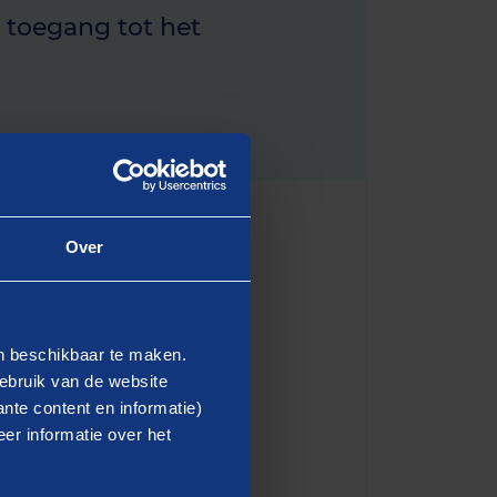
 toegang tot het
Over
ond
en beschikbaar te maken.
ebruik van de website
ller! Heel wat boekjes
nte content en informatie)
ers, onderzoekers, managers
er informatie over het
on. Zo heeft het boekje
lpen.