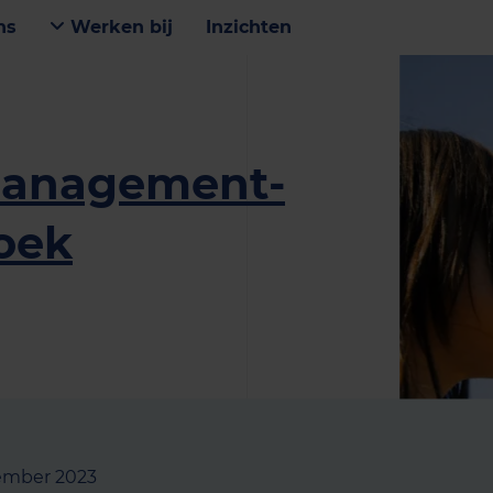
ns
Werken bij
Inzichten
management­
oek
ember 2023