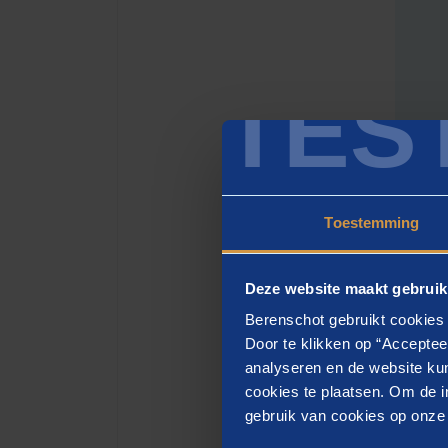
TES
Toestemming
Sa
Deze website maakt gebruik
Tien j
Berenschot gebruikt cookies 
Door te klikken op “Acceptee
innova
analyseren en de website kun
hebben
cookies te plaatsen. Om de in
en dir
gebruik van cookies op onze w
stieke