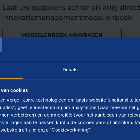
Laat uw gegevens achter en krijg direct
innovatiemanagementmodellenboek.
T
MODELLENBOEK AANVRAGEN
Details
menvatting
 van cookies
aar geleden bracht Berenschot voor het eerst een boekje r
en vergelijkbare technologieën om basis website functionaliteit
r alles”, geef je toestemming om analytische (waarmee we het g
tiemanagementmodellen op de markt. Het bleek een bestse
nen verbeteren) en commerciële (voor het aanbieden van releva
 inmiddels hun weg gevonden naar studenten, medewerk
stellingen aan te passen kunt u de cookies aan- of uitvinken. Me
ecteuren, die het gebruiken als naslagwerk of inspiratiebr
ebsite treft u in onze “
Cookieverklaring
”.
m het Nederlandse innovatie-ecosysteem een handje geho