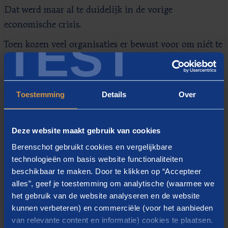
Dat werd maar al te duidelijk in de vorige
economische crisis.
TEST
Toen kozen veel organisaties er bewust voor om niét te
blijven investeren in hun medewerkers. Deze
ongelukkige beslissing leidde tot twee grote gevolgen.
Medewerkers waren onvoldoende voorbereid op
Toestemming
Details
Over
de nieuwe koers van de organisatie en konden
zich moeilijker aanpassen. Dit zorgde ervoor dat
Deze website maakt gebruik van cookies
er op een later tijdstip méér tijd en energie
Berenschot gebruikt cookies en vergelijkbare
vrijgemaakt moest worden om de nieuwe kloof te
technologieën om basis website functionaliteiten
overbruggen.
beschikbaar te maken. Door te klikken op “Accepteer
alles”, geef je toestemming om analytische (waarmee we
het gebruik van de website analyseren en de website
Het gebrek aan investering in persoonlijke
kunnen verbeteren) en commerciële (voor het aanbieden
ontwikkeling zorgde ervoor dat veel mensen voor
van relevante content en informatie) cookies te plaatsen.
een andere job kozen. Ook de mensen die