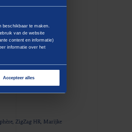
voor de toekomst.
evindingen van het HR Trends
en beschikbaar te maken.
nchmark van een functie
ebruik van de website
chte van de resultaten van
nte content en informatie)
geven aan de toekomst van
er informatie over het
st:
Accepteer alles
sphère, ZigZag HR, Marijke