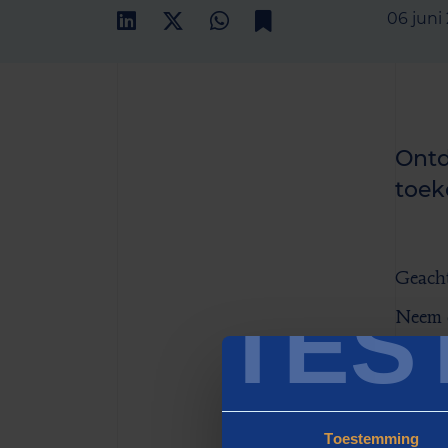
06 juni
Ontd
toek
Geacht
TES
Neem d
resour
tekort 
inclusi
Toestemming
Door e