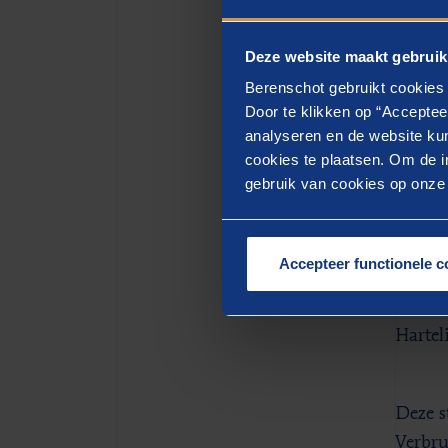
expert
Deze website maakt gebruik
Als da
Berenschot gebruikt cookies 
2023 o
Door te klikken op “Acceptee
naar k
analyseren en de website kun
het HR
cookies te plaatsen. Om de in
HR-pra
gebruik van cookies op onze w
Klik o
Accepteer functionele c
https:
Hartel
Deze s
Verbru