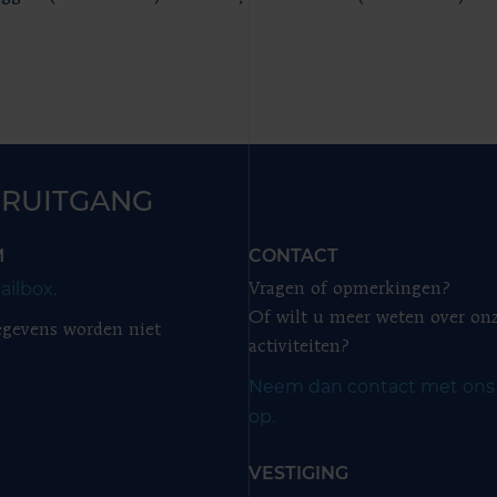
RUITGANG
M
CONTACT
ailbox.
Vragen of opmerkingen?
Of wilt u meer weten over on
gevens worden niet
activiteiten?
Neem dan contact met ons
op.
VESTIGING