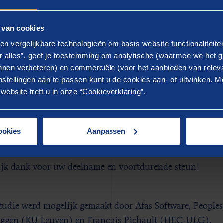
ise delen en ons helpen te anticiperen op best practices 
 van cookies
nk ontvangt u niet alleen een volledig rapport met de b
en vergelijkbare technologieën om basis website functionaliteit
nderzoek, maar profiteert u ook van een gratis salarisbe
r alles”, geef je toestemming om analytische (waarmee we het g
euze en een benchmark van uw eigen organisatie ten opzi
nen verbeteren) en commerciële (voor het aanbieden van releva
 Trends onderzoek. Mis deze kans niet om mee vorm te 
stellingen aan te passen kunt u de cookies aan- of uitvinken. Me
ktijken.
ebsite treft u in onze “
Cookieverklaring
”.
p onderstaande link om toegang te krijgen tot de vragenlij
ookies
Aanpassen
//www.berenschot.nl / Onderzoek HR Trends 2023
ijk dank voor uw deelname en voortdurende steun!
tudie werd mogelijk gemaakt door Afas Software, People
ggen (KU Leuven) en François Pichault (HEC-ULG).