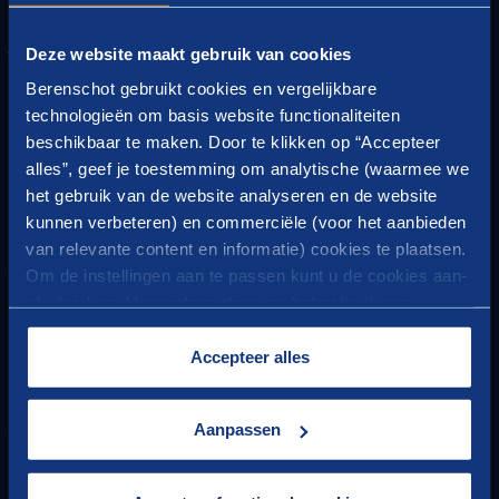
GRONDLEGGER VAN
Deze website maakt gebruik van cookies
VOORUITGANG
Berenschot gebruikt cookies en vergelijkbare
HET BESTE VAN BERENSCHOT BELGIUM
technologieën om basis website functionaliteiten
beschikbaar te maken. Door te klikken op “Accepteer
nieuwste inzichten in uw mailbox.
Ontvang onze
alles”, geef je toestemming om analytische (waarmee we
U kunt zich op elk moment afmelden. Uw gegevens
het gebruik van de website analyseren en de website
worden niet gedeeld.
kunnen verbeteren) en commerciële (voor het aanbieden
van relevante content en informatie) cookies te plaatsen.
CONTACT
Om de instellingen aan te passen kunt u de cookies aan-
of uitvinken. Meer informatie over het gebruik van
Vragen of opmerkingen?
cookies op onze website treft u in onze
Of wilt u meer weten over onze activiteiten?
“
Cookieverklaring
”.
Accepteer alles
Neem dan contact met ons op.
Aanpassen
COLOFON
Disclaimer
Cookiewetgeving