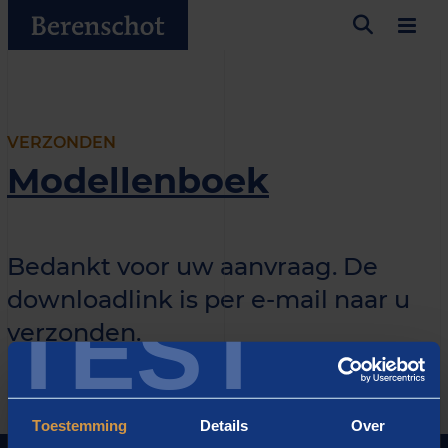
VERZONDEN
Modellenboek
Bedankt voor uw aanvraag. De
downloadlink is per e-mail naar u
TEST
verzonden.
Toestemming
Details
Over